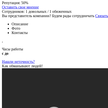
Репутация:
50%
Оставить свое мнение
Сотрудников:
1
довольных /
1
обиженных
Вы представитель компании? Будем рады сотрудничать
Связать
Описание
Фото
Контакты
,
Часы работы
с до
Нашли неточность?
Как обманывают людей!