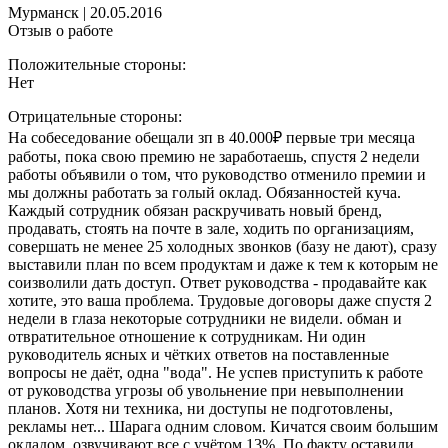
Мурманск
|
20.05.2016
Отзыв о работе
Положительные стороны:
Нет
Отрицательные стороны:
На собеседование обещали зп в 40.000₽ первые три месяца
работы, пока свою премию не заработаешь, спустя 2 недели
работы объявили о том, что руководство отменило премии и
мы должны работать за голый оклад. Обязанностей куча.
Каждый сотрудник обязан раскручивать новый бренд,
продавать, стоять на почте в зале, ходить по организациям,
совершать не менее 25 холодных звонков (базу не дают), сразу
выставили план по всем продуктам и даже к тем к которым не
соизволили дать доступ. Ответ руководства - продавайте как
хотите, это ваша проблема. Трудовые договоры даже спустя 2
недели в глаза некоторые сотрудники не видели. обман и
отвратительное отношение к сотрудникам. Ни один
руководитель ясных и чётких ответов на поставленные
вопросы не даёт, одна "вода". Не успев приступить к работе
от руководства угрозы об увольнение при невыполнении
планов. Хотя ни техника, ни доступы не подготовлены,
рекламы нет... Шарага одним словом. Кичатся своим большим
окладом, озвучивают все с учётом 13%. По факту оставили