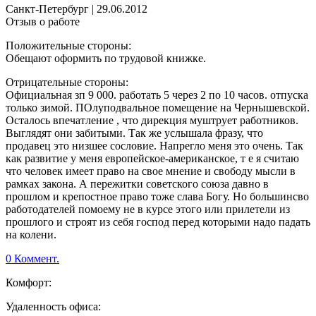
Санкт-Петербург
|
29.06.2012
Отзыв о работе
Положительные стороны:
Обещают оформить по трудовой книжке.
Отрицательные стороны:
Официальная зп 9 000. работать 5 через 2 по 10 часов. отпуска
только зимой. ПОлуподвальное помещение на Чернышевской.
Осталось впечатление , что дирекция муштрует работников.
Выглядят они забитыми. Так же услышала фразу, что
продавец это низшее сословие. Напрегло меня это очень. Так
как развитие у меня европейское-американское, т е я считаю
что человек имеет право на свое мнение и свободу мысли в
рамках закона. А пережитки советского союза давно в
прошлом и крепостное право тоже слава Богу. Но большинсво
работодателей помоему не в курсе этого или прилетели из
прошлого и строят из себя господ перед которыми надо падать
на колени.
0 Коммент.
Комфорт:
Удаленность офиса: