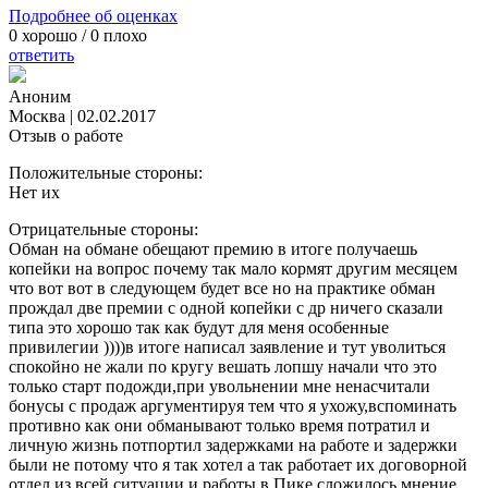
Подробнее об оценках
0
хорошо /
0
плохо
ответить
Аноним
Москва
|
02.02.2017
Отзыв о работе
Положительные стороны:
Нет их
Отрицательные стороны:
Обман на обмане обещают премию в итоге получаешь
копейки на вопрос почему так мало кормят другим месяцем
что вот вот в следующем будет все но на практике обман
прождал две премии с одной копейки с др ничего сказали
типа это хорошо так как будут для меня особенные
привилегии ))))в итоге написал заявление и тут уволиться
спокойно не жали по кругу вешать лопшу начали что это
только старт подожди,при увольнении мне ненасчитали
бонусы с продаж аргументируя тем что я ухожу,вспоминать
противно как они обманывают только время потратил и
личную жизнь потпортил задержками на работе и задержки
были не потому что я так хотел а так работает их договорной
отдел из всей ситуации и работы в Пике сложилось мнение