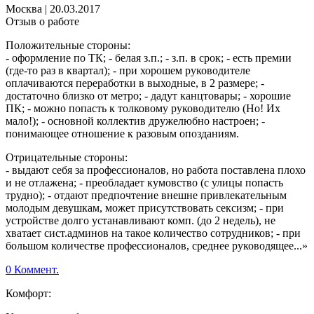
Москва
|
20.03.2017
Отзыв о работе
Положительные стороны:
- оформление по ТК; - белая з.п.; - з.п. в срок; - есть премии
(где-то раз в квартал); - при хорошем руководителе
оплачиваются переработки в выходные, в 2 размере; -
достаточно близко от метро; - дадут канцтовары; - хорошие
ПК; - можно попасть к толковому руководителю (Но! Их
мало!); - основной коллектив дружелюбно настроен; -
понимающее отношение к разовым опозданиям.
Отрицательные стороны:
- выдают себя за профессионалов, но работа поставлена плохо
и не отлажена; - преобладает кумовство (с улицы попасть
трудно); - отдают предпочтение внешне привлекательным
молодым девушкам, может присутствовать сексизм; - при
устройстве долго устанавливают комп. (до 2 недель), не
хватает сист.админов на такое количество сотрудников; - при
большом количестве профессионалов, среднее руководящее...»
0 Коммент.
Комфорт: