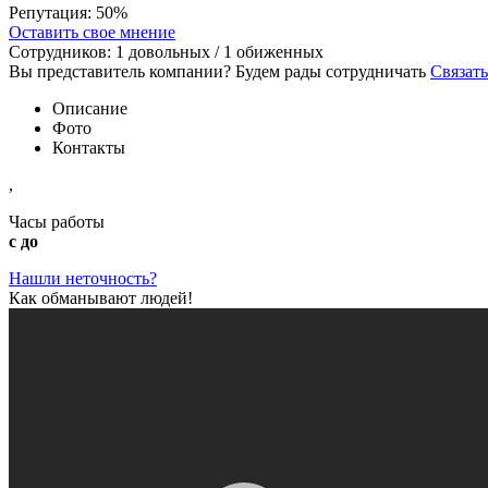
Репутация:
50%
Оставить свое мнение
Сотрудников:
1
довольных /
1
обиженных
Вы представитель компании? Будем рады сотрудничать
Связать
Описание
Фото
Контакты
,
Часы работы
с до
Нашли неточность?
Как обманывают людей!