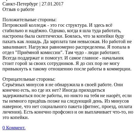
Санкт-Петербург
|
27.01.2017
Отзыв о работе
Положительные стороны:
Петровский колледж - это гос структура. И здесь всё
стабильно и надёжно. Однако, когда я шла туда работать,
настроена была скептически. Боялась, что за копейки буду
пахать как лошадь. Да зарплата там невысокая. Но работой не
заваливают. Нагрузки равномерно распределены. Я попала в
отдел "Приёмной комиссии". Там чудо - люди работают.
Всегда поддержат и помогут. И самое главное - начальник
стоит горой за своих сотрудников. Я до сих пор не могу
привыкнуть к такому отношению после работы в коммерции.
Отрицательные стороны:
Серьёзных минусов я не обнаружила в своей работе. Они
конечно есть, но где их нет? Иногда приходиться
задерживаться после работы, но никто на тебя не наорёт, если
ты немного придёшь позже на следующий день. Из минусов
наверное, что нет социального пакета (фитнес, проезд, оплата
личения). Есть конечно профсоюз и он выплачивает что-то, но
это копейки.
0 Коммент.