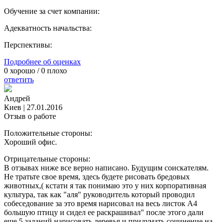
Обучение за счет компании:
Адекватность начальства:
Перспективы:
Подробнее об оценках
0
хорошо /
0
плохо
ответить
Андрей
Киев
|
27.01.2016
Отзыв о работе
Положительные стороны:
Хороший офис.
Отрицательные стороны:
В отзывах ниже все верно написано. Будущим соискателям.
Не тратьте свое время, здесь будете рисовать бредовых
животных,( кстати я так понимаю это у них корпоративная
культура, так как "аля" руководитель который проводил
собеседование за это время нарисовал на весь листок А4
большую птицу и сидел ее раскрашивал" после этого дали
еще 5 заданий нарисовать деревья и придумать сочинение на