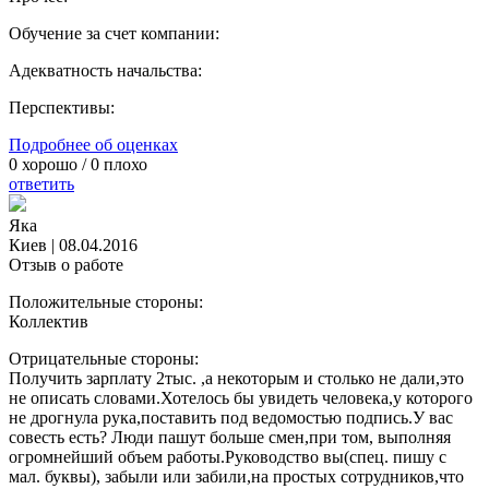
Обучение за счет компании:
Адекватность начальства:
Перспективы:
Подробнее об оценках
0
хорошо /
0
плохо
ответить
Яка
Киев
|
08.04.2016
Отзыв о работе
Положительные стороны:
Коллектив
Отрицательные стороны:
Получить зарплату 2тыс. ,а некоторым и столько не дали,это
не описать словами.Хотелось бы увидеть человека,у которого
не дрогнула рука,поставить под ведомостью подпись.У вас
совесть есть? Люди пашут больше смен,при том, выполняя
огромнейший объем работы.Руководство вы(спец. пишу с
мал. буквы), забыли или забили,на простых сотрудников,что