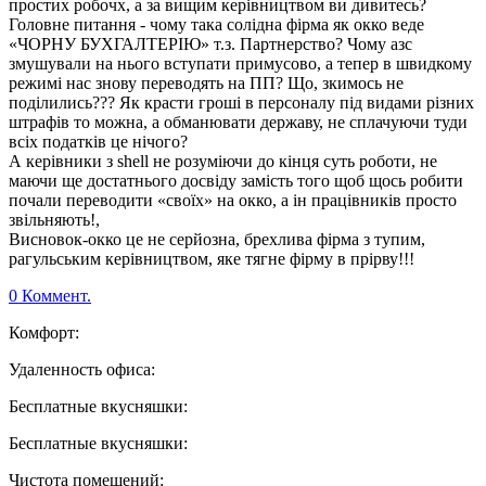
простих робочх, а за вищим керівництвом ви дивитесь?
Головне питання - чому така солідна фірма як окко веде
«ЧОРНУ БУХГАЛТЕРІЮ» т.з. Партнерство? Чому азс
змушували на нього вступати примусово, а тепер в швидкому
режимі нас знову переводять на ПП? Що, зкимось не
поділились??? Як красти гроші в персоналу під видами різних
штрафів то можна, а обманювати державу, не сплачуючи туди
всіх податків це нічого?
А керівники з shell не розуміючи до кінця суть роботи, не
маючи ще достатнього досвіду замість того щоб щось робити
почали переводити «своїх» на окко, а ін працівників просто
звільняють!,
Висновок-окко це не серйозна, брехлива фірма з тупим,
рагульським керівництвом, яке тягне фірму в прірву!!!
0 Коммент.
Комфорт:
Удаленность офиса:
Бесплатные вкусняшки:
Бесплатные вкусняшки:
Чистота помещений: