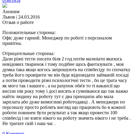
ответить
Аноним
Львов
|
24.03.2016
Отзыв о работе
Положительные стороны:
Офіс дуже гарний. Менеджер по роботі з персоналом
привітна.
Отрицательные стороны:
Дали різні тести писати біля 2 год потім малюіати якихось
невідомих тваринок і тому подібне щось фантазувати , моя
думка така якщо когось запрошують на співбесіду то спочатку
треба його провірити чи він буде відповідати займаній посаді
а потім проводити різні психологічні тести , бо це трата часу
як мого так і вашого , а на рахунок обя'в то ті вакансії що
висіли пів року тому і досі висять я сумніваюся що так важко
найти людину на роботу тут є два принципи або мала
зарплата або дуже вимогливі роботодавці . А менеджери по
персоналу просто роблять вигляд що працюють бо в кожної
роботи повинен бути результат а так якщо провести 100
співбесід і не взяти нікого на роботу значить нікого і не треба .
Не тратьте свій і наш час .
0 Коммент.