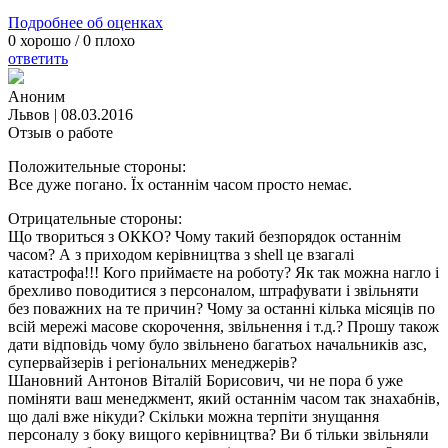
Подробнее об оценках
0
хорошо /
0
плохо
ответить
Аноним
Львов
|
08.03.2016
Отзыв о работе
Положительные стороны:
Все дуже погано. Їх останнім часом просто немає.
Отрицательные стороны:
Що твориться з ОККО? Чому такий безпорядок останнім
часом? А з приходом керівництва з shell це взагалі
катастрофа!!! Кого приймаєте на роботу? Як так можна нагло і
брехливо поводитися з персоналом, штрафувати і звільняти
без поважних на те причин? Чому за останні кілька місяців по
всій мережі масове скорочення, звільнення і т.д.? Прошу також
дати відповідь чому було звільнено багатьох начальників азс,
супервайзерів і регіональних менеджерів?
Шановний Антонов Віталій Борисович, чи не пора б уже
поміняти ваш менеджмент, який останнім часом так знахабнів,
що далі вже нікуди? Скільки можна терпіти знущання
персоналу з боку вищого керівництва? Ви б тільки звільняли