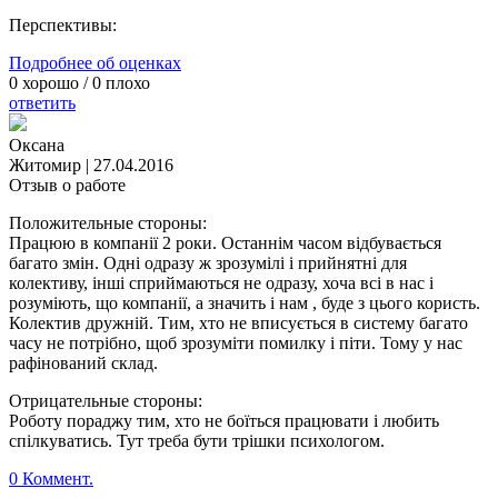
Перспективы:
Подробнее об оценках
0
хорошо /
0
плохо
ответить
Оксана
Житомир
|
27.04.2016
Отзыв о работе
Положительные стороны:
Працюю в компанії 2 роки. Останнім часом відбувається
багато змін. Одні одразу ж зрозумілі і прийнятні для
колективу, інші сприймаються не одразу, хоча всі в нас і
розуміють, що компанії, а значить і нам , буде з цього користь.
Колектив дружній. Тим, хто не вписується в систему багато
часу не потрібно, щоб зрозуміти помилку і піти. Тому у нас
рафінований склад.
Отрицательные стороны:
Роботу пораджу тим, хто не боїться працювати і любить
спілкуватись. Тут треба бути трішки психологом.
0 Коммент.