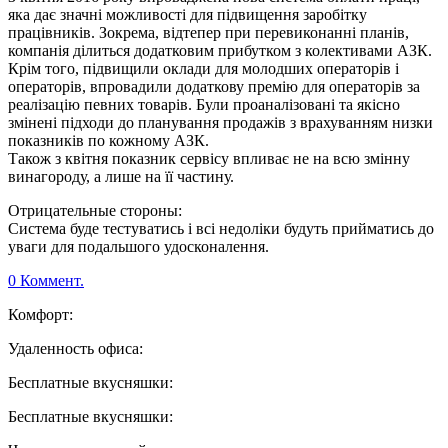
яка дає значні можливості для підвищення заробітку
працівників. Зокрема, відтепер при перевиконанні планів,
компанія ділиться додатковим прибутком з колективами АЗК.
Крім того, підвищили оклади для молодших операторів і
операторів, впровадили додаткову премію для операторів за
реалізацію певних товарів. Були проаналізовані та якісно
змінені підходи до планування продажів з врахуванням низки
показників по кожному АЗК.
Також з квітня показник сервісу впливає не на всю змінну
винагороду, а лише на її частину.
Отрицательные стороны:
Система буде тестуватись і всі недоліки будуть прийматись до
уваги для подальшого удосконалення.
0 Коммент.
Комфорт:
Удаленность офиса:
Бесплатные вкусняшки:
Бесплатные вкусняшки: