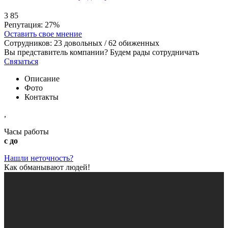
3
85
Репутация:
27%
Оставить свое мнение
Сотрудников:
23
довольных /
62
обиженных
Вы представитель компании? Будем рады сотрудничать
Связаться
Описание
Фото
Контакты
,
Часы работы
с до
Нашли неточность?
Как обманывают людей!