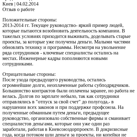
Киев
|
04.02.2014
Отзыв о работе
Положительные стороны:
2013-2014 гг. Текущее руководство- яркий пример людей,
которые пытаются возобновить деятельность компании. В
тажелых условиях приходится выживать, доделывать старые
проекты, за которые уже получены деньги. Малыми частями
обновлять технику и программы. Несмотря на увольнение
ряда сотрудников - ключевые специалисты остались на
местах. Инженерные кадры пополняются новыми
сотрудниками.
Отрицательные стороны:
После ухода предыдущего руководства, остались
огромнейшие долги, неоплаченные работы субподрядчиков.
Большинство контрактов были оплачены заранее, но работа не
велась. Долгов по зарплате небыло, так как сотрудники
отправлялись в "отпуск за свой счет" до полугода,- в
нарушении всех законов и при поддержке профсоюза. На
полученные обманным путем деньги, предыдущее
руководство, организовало собственные фирмы и сманивает
специалистов деньгами, которые они уже один раз
заработали, работая в Киевсоюздорпроекте. В докризисные
года, когда потоком шли деньги за проекты, ни копейки не