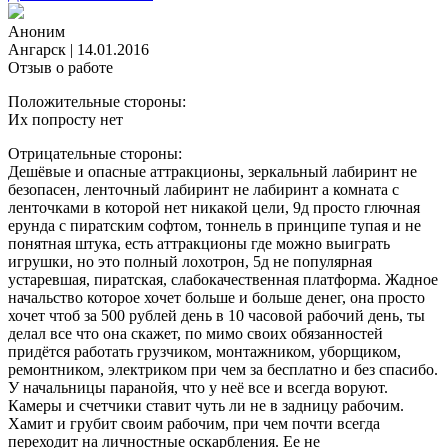
Аноним
Ангарск
|
14.01.2016
Отзыв о работе
Положительные стороны:
Их попросту нет
Отрицательные стороны:
Дешёвые и опасные аттракционы, зеркальный лабиринт не
безопасен, ленточный лабиринт не лабиринт а комната с
ленточками в которой нет никакой цели, 9д просто глючная
ерунда с пиратским софтом, тоннель в принципе тупая и не
понятная штука, есть аттракционы где можно выиграть
игрушки, но это полный лохотрон, 5д не популярная
устаревшая, пиратская, слабокачественная платформа. Жадное
начальство которое хочет больше и больше денег, она просто
хочет чтоб за 500 рублей день в 10 часовой рабочий день, ты
делал все что она скажет, по мимо своих обязанностей
придётся работать грузчиком, монтажником, уборщиком,
ремонтником, электриком при чем за бесплатно и без спасибо.
У начальницы паранойя, что у неё все и всегда воруют.
Камеры и счетчики ставит чуть ли не в задницу рабочим.
Хамит и грубит своим рабочим, при чем почти всегда
переходит на личностные оскарбления. Ее не