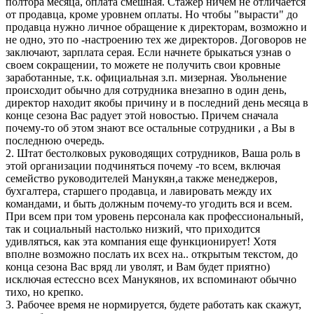
полтора месяца, оплата смешная. Стажер ничем не отличается
от продавца, кроме уровнем оплаты. Но чтобы "вырасти" до
продавца нужно личное обращение к директорам, возможно и
не одно, это по -настроению тех же директоров. Договоров не
заключают, зарплата серая. Если начнете брыкаться узнав о
своем сокращении, то можете не получить свои кровные
заработанные, т.к. официальная з.п. мизерная. Увольнение
происходит обычно для сотрудника внезапно в один день,
директор находит якобы причину и в последний день месяца в
конце сезона Вас радует этой новостью. Причем сначала
почему-то об этом знают все остальные сотрудники , а Вы в
последнюю очередь.
2. Штат бестолковых руководящих сотрудников, Ваша роль в
этой организации подчиняться почему -то всем, включая
семейство руководителей Манукян,а также менеджеров,
бухгалтера, старшего продавца, и лавировать между их
командами, и быть должным почему-то угодить вся и всем.
При всем при том уровень персонала как профессиональный,
так и социальный настолько низкий, что приходится
удивляться, как эта компания еще функционирует! Хотя
вполне возможно послать их всех на.. открытым текстом, до
конца сезона Вас вряд ли уволят, и Вам будет приятно)
исключая естессно всех Манукянов, их вспоминают обычно
тихо, но крепко.
3. Рабочее время не нормируется, будете работать как скажут,