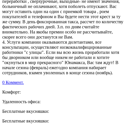
переработки , сверхурочные, выходные- не имеют значения,
больничный не оплачивают, хотя поболеть отпускают. Вас
могут оставить один на один с приемкой товара , роем
покупателей и телефоном и Вы будете нести этот крест за ту
же сумму. В день фиксированная такса, рассчет по количеству
фактических рабочих дней. З.п. по дням считайте
внимательно. На якобы премии особо не рассчитывайте,
скорее всего они достанутся не Вам.
4. Услуги компании оказываются дилетантами, все
консультации, осуществляют низкоквалифицированные
работники "с улицы". Если вы всю жизнь проработали хотя
бы дворником или вообще никем не работали и хотите
"окунуться в мир прекрасного" Юнамакса, Вас там ждут! В
начале сезона (февраль) ежегодно компания набирает
сотрудников, взамен уволенных в конце сезона (ноябрь).
0 Коммент.
Комфорт:
Удаленность офиса:
Бесплатные вкусняшки:
Бесплатные вкусняшки: