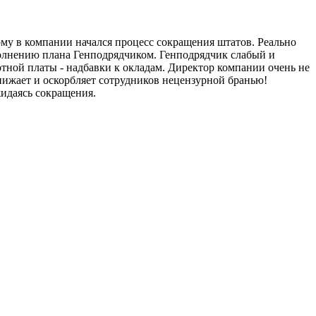
тому в компании начался процесс сокращения штатов. Реально
ыполнению плана Генподрядчиком. Генподрядчик слабый и
тной платы - надбавки к окладам. Директор компании очень не
нижает и оскорбляет сотрудников нецензурной бранью!
жидаясь сокращения.