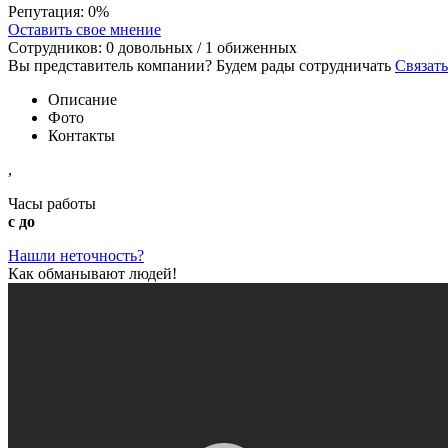
Репутация:
0%
Оставить свое мнение
Сотрудников:
0
довольных /
1
обиженных
Вы представитель компании? Будем рады сотрудничать
Связать
Описание
Фото
Контакты
,
Часы работы
с до
Нашли неточность?
Как обманывают людей!