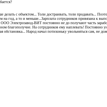
бается?
е делать с объектом... Толи достраивать, толи продавать... Поэ
м на год, а то и меньше...Зарплата сотрудников привязана к в
и ООО Электрозавод-ВИТ постоянно не до получают часть зарабо
нном благополучие. На сотрудников ему наплевать! Постоянно у
ая обстановка... Народ начал потихоньку увольняться сам, не до