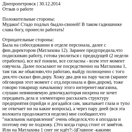
Днепропетровск
|
30.12.2014
Отзыв о работе
Положительные стороны:
Мудаки! Стадо подлых быдло-свиней! В таком гадюшнике
слава богу, пронесло работать!
Отрицательные стороны:
Была на собеседовании в отделе персонала, далее с
фин.директором (Матлахова 12). Заранее предупредила,что
подискиваю работу, готова уволиться с предидущей (2 недели
отработки), все всё поняли, все согласны - всем этот момент
озвучила. Далее посылают не посредственно на Матлахова 1,
там так же обьясняю,что работаю, выйду полноценно с того
дня,что сказал фин.диру. Хожу два дня на пару часов (заранее
обговорив этот момент с отд.персонала и фин.диром), тоже
говорю товарищу начальнику этого интеренет-магазина,
слушаю невминяемую девочку,которая нихрена не хочет
передавать дела и элементарно рассказать структуру
предприятия (прийди и догадайся сам, закатывает глаза и тупо
не отвечает ни на какие вопросы), а через пару дней (вся эта
волокита продолжается неделю) мне сообщают,что
"насяльник направления" очень обиделся,что я опоздала и
поэтому ему не подхожу. (Это когда город стоит от замётов.
Или на Матлахова 1 снег не идёт?:-))Главное -какими