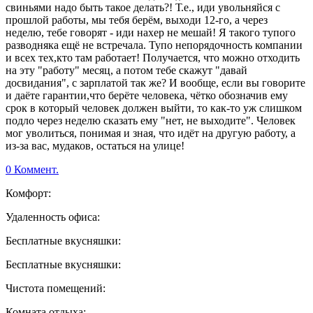
свиньями надо быть такое делать?! Т.е., иди увольняйся с
прошлой работы, мы тебя берём, выходи 12-го, а через
неделю, тебе говорят - иди нахер не мешай! Я такого тупого
разводняка ещё не встречала. Тупо непорядочность компании
и всех тех,кто там работает! Получается, что можно отходить
на эту "работу" месяц, а потом тебе скажут "давай
досвидания", с зарплатой так же? И вообще, если вы говорите
и даёте гарантии,что берёте человека, чётко обозначив ему
срок в который человек должен выйти, то как-то уж слишком
подло через неделю сказать ему "нет, не выходите". Человек
мог уволиться, понимая и зная, что идёт на другую работу, а
из-за вас, мудаков, остаться на улице!
0 Коммент.
Комфорт:
Удаленность офиса:
Бесплатные вкусняшки:
Бесплатные вкусняшки:
Чистота помещений:
Комната отдыха: