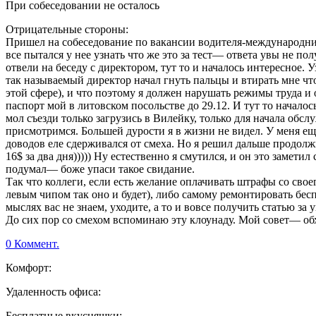
При собеседовании не осталось
Отрицательные стороны:
Пришел на собеседование по вакансии водителя-международника
все пытался у нее узнать что же это за тест— ответа увы не п
отвели на беседу с директором, тут то и началось интересное. 
так называемый директор начал гнуть пальцы и втирать мне что
этой сфере), и что поэтому я должен нарушать режимы труда и о
паспорт мой в литовском посольстве до 29.12. И тут то начало
мол съезди только загрузись в Вилейку, только для начала обслу
присмотримся. Большей дурости я в жизни не видел. У меня еще
доводов еле сдерживался от смеха. Но я решил дальше продолж
16$ за два дня))))) Ну естественно я смутился, и он это заметил 
подумал— боже упаси такое свидание.
Так что коллеги, если есть желание оплачивать штрафы со свое
левым чипом так оно и будет), либо самому ремонтировать бесп
мыслях вас не знаем, уходите, а то и вовсе получить статью за
До сих пор со смехом вспоминаю эту клоунаду. Мой совет— об
0 Коммент.
Комфорт:
Удаленность офиса:
Бесплатные вкусняшки: