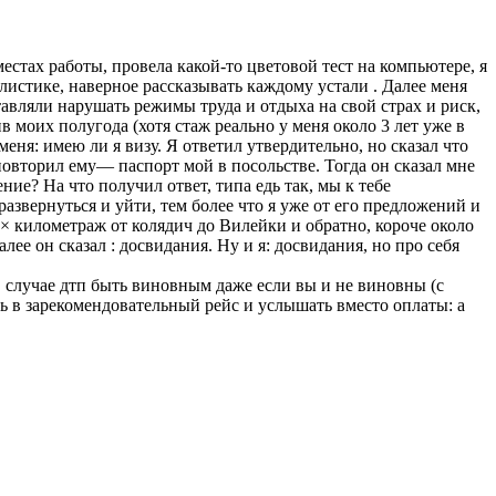
стах работы, провела какой-то цветовой тест на компьютере, я
 листике, наверное рассказывать каждому устали . Далее меня
ставляли нарушать режимы труда и отдыха на свой страх и риск,
 моих полугода (хотя стаж реально у меня около 3 лет уже в
меня: имею ли я визу. Я ответил утвердительно, но сказал что
повторил ему— паспорт мой в посольстве. Тогда он сказал мне
ение? На что получил ответ, типа едь так, мы к тебе
азвернуться и уйти, тем более что я уже от его предложений и
8× километраж от колядич до Вилейки и обратно, короче около
Далее он сказал : досвидания. Ну и я: досвидания, но про себя
в случае дтп быть виновным даже если вы и не виновны (с
ть в зарекомендовательный рейс и услышать вместо оплаты: а