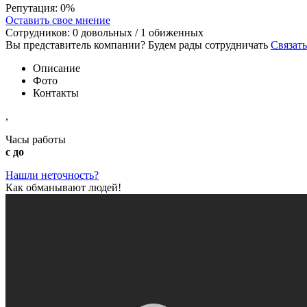
Репутация:
0%
Оставить свое мнение
Сотрудников:
0
довольных /
1
обиженных
Вы представитель компании? Будем рады сотрудничать
Связать
Описание
Фото
Контакты
,
Часы работы
с до
Нашли неточность?
Как обманывают людей!