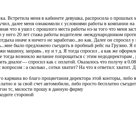
. Встретила меня в кабинете девушка, распросила о прошлых ме
олучил, далее меня ознакомили с условиями работы в компании на
Узнав что я ушел с прошлого места работы из-за того что меня за
 у него 20 лет стажа работы водителем -международником против
тдыха иначе я ничего не заработаю...во как. Далее он спросил у 
сь...мне было предложено съездить в пробный рейс на Грузию. Я 
жи машину, заправь , ну и т д. Я тогда спросил , а как же оформл
 тогда возникло желание попрощаться с этим недодиректорам , р
ить диалог— спросил как с оплатой. Оказалось что получу я 0.0
с вопросом : а сколько , сотки хватит? На что я ответил: хватит. 
го кармана во благо процветания директора этой конторы, либо 
латно и за свой счет автомобили, либо просто бесплатно съезди
 угон тс, милости прошу в данную фирму
ходите стороной