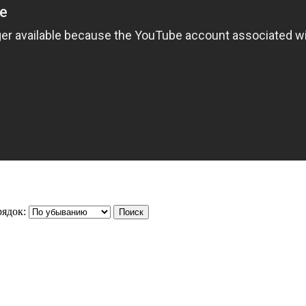
ядок: