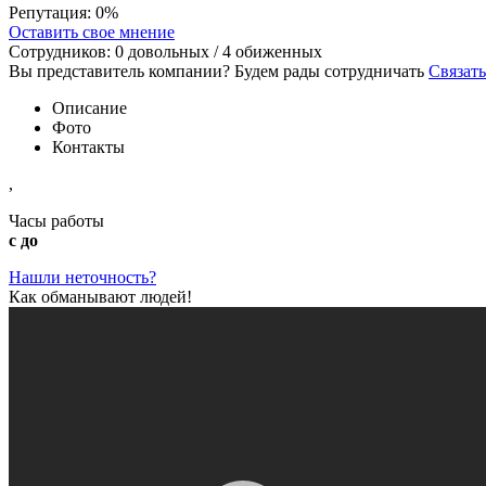
Репутация:
0%
Оставить свое мнение
Сотрудников:
0
довольных /
4
обиженных
Вы представитель компании? Будем рады сотрудничать
Связать
Описание
Фото
Контакты
,
Часы работы
с до
Нашли неточность?
Как обманывают людей!