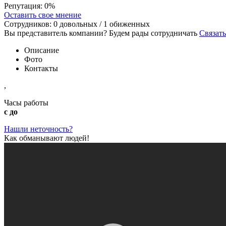
Репутация:
0%
Оставить свое мнение
Сотрудников:
0
довольных /
1
обиженных
Вы представитель компании? Будем рады сотрудничать
Связать
Описание
Фото
Контакты
,
Часы работы
с до
Нашли неточность?
Как обманывают людей!