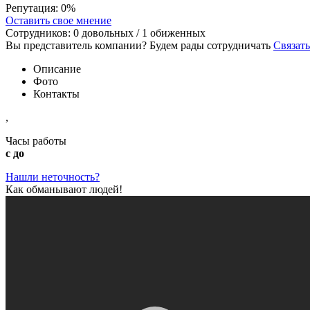
Репутация:
0%
Оставить свое мнение
Сотрудников:
0
довольных /
1
обиженных
Вы представитель компании? Будем рады сотрудничать
Связать
Описание
Фото
Контакты
,
Часы работы
с до
Нашли неточность?
Как обманывают людей!