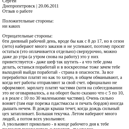
Сергей
Днепропетровск
|
20.06.2011
Отзыв о работе
Положительные стороны:
ни каких
Отрицательные стороны:
6ти дневный рабочий день, вроде бы как с 8 до 17, но в сезон
(лето) наберают много заказов и не успевают, поэтому просят
остаться (это оплачивается отдельно) сверхурочно, можно
даже до утра (а утром снова на работу) это у них
приветствуется - даже шеф так шутить - а что тебе дома
делать, останься поработай и в воскресенье тоже зачем тебе
выходной выйди поработай - страна в опасности. За все
переработки платят но как то хитро, в общем обманывают, а
когда нет работы отправляют за свой счет. официально не
оформляют. зарплату платят частями (хотя на собеседовании
это не оговаривалось, а на оборот было сказано что с 5 по 10,
а в реале с 10 по 30 маленькими частями). Очень сильно
воняет (там еще порезка пдастмассы и печать бордов) иногда
дышать нечем. В дожди крыша течет, когда дождь сильный
цех затапливает. Большая текучка. Летом наберают много
людей, а потом всех увольняют.
А увольняют прикольно - в конце рабочего дня к тебе