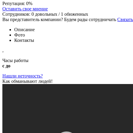
Репутация:
0%
Оставить свое мнение
Сотрудников:
0
довольных /
1
обиженных
Вы представитель компании? Будем рады сотрудничать
Связать
Описание
Фото
Контакты
,
Часы работы
с до
Нашли неточность?
Как обманывают людей!