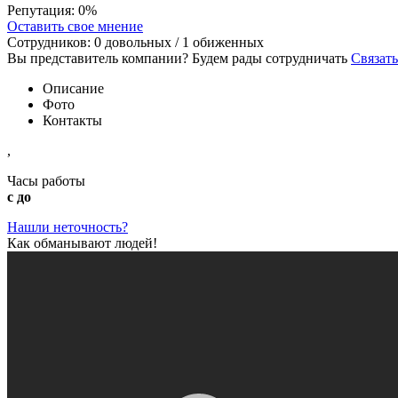
Репутация:
0%
Оставить свое мнение
Сотрудников:
0
довольных /
1
обиженных
Вы представитель компании? Будем рады сотрудничать
Связать
Описание
Фото
Контакты
,
Часы работы
с до
Нашли неточность?
Как обманывают людей!