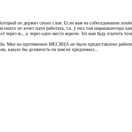
Который не держит своих слов. Если вам на собеседовании пообещ
м никто не хочет идти работать, т.к. у них там шарашкантора од
ё через ж... у, через одно место короче. З/п вам буду платить т
еби. Мне на протяжении МЕСЯЦА не было предоставлено рабочее
ник, какую бы должность он вам не предложил...