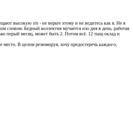
ают высокую з/п - не верьте этому и не ведитесь как я. Не я
ним словом. Бедный коллектив мучается изо дня в день, работая
олько перый месяц, может быть 2. Потом всё. 12 тыщ оклад и
 место. В целом резюмируя, хочу предостеречь каждого,