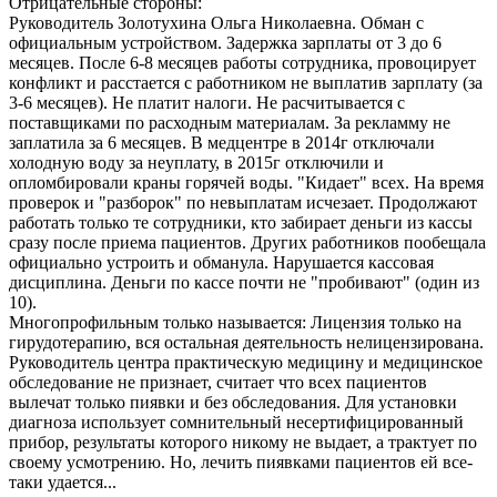
Отрицательные стороны:
Руководитель Золотухина Ольга Николаевна. Обман с
официальным устройством. Задержка зарплаты от 3 до 6
месяцев. После 6-8 месяцев работы сотрудника, провоцирует
конфликт и расстается с работником не выплатив зарплату (за
3-6 месяцев). Не платит налоги. Не расчитывается с
поставщиками по расходным материалам. За рекламму не
заплатила за 6 месяцев. В медцентре в 2014г отключали
холодную воду за неуплату, в 2015г отключили и
опломбировали краны горячей воды. "Кидает" всех. На время
проверок и "разборок" по невыплатам исчезает. Продолжают
работать только те сотрудники, кто забирает деньги из кассы
сразу после приема пациентов. Других работников пообещала
официально устроить и обманула. Нарушается кассовая
дисциплина. Деньги по кассе почти не "пробивают" (один из
10).
Многопрофильным только называется: Лицензия только на
гирудотерапию, вся остальная деятельность нелицензирована.
Руководитель центра практическую медицину и медицинское
обследование не признает, считает что всех пациентов
вылечат только пиявки и без обследования. Для установки
диагноза использует сомнительный несертифицированный
прибор, результаты которого никому не выдает, а трактует по
своему усмотрению. Но, лечить пиявками пациентов ей все-
таки удается...