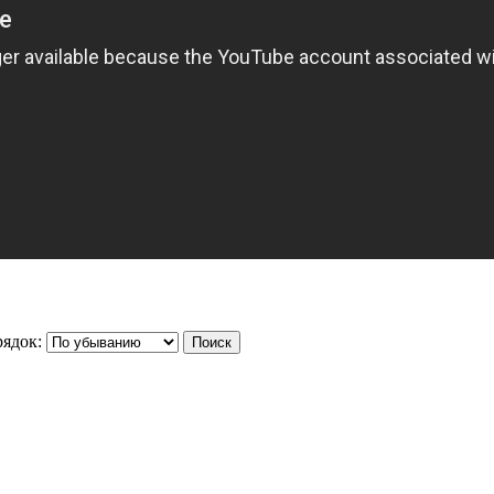
ядок: