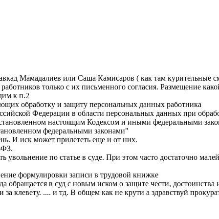
авкад Мамадалиев или Саша Камисаров ( как там курительные смеси
 работников только с их письменного согласия. Размещение ка
дим к п.2
рующих обработку и защиту персональных данных работника
ссийской Федерации в области персональных данных при обраб
установленном настоящим Кодексом и иными федеральными закон
становленном федеральными законами"
нь. И иск может прилететь еще и от них.
-ФЗ.
ить увольнение по статье в суде. При этом часто достаточно ма
нение формулировки записи в трудовой книжке
да обращается в суд с новым иском о защите чести, достоинства
 клевету. .... и тд. В общем как не крути а здравствуй прокурат