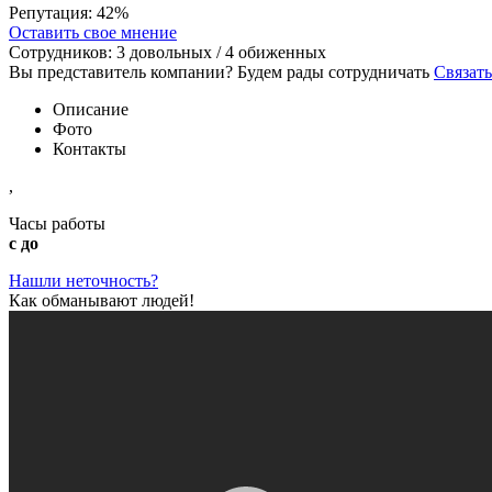
Репутация:
42%
Оставить свое мнение
Сотрудников:
3
довольных /
4
обиженных
Вы представитель компании? Будем рады сотрудничать
Связать
Описание
Фото
Контакты
,
Часы работы
с до
Нашли неточность?
Как обманывают людей!