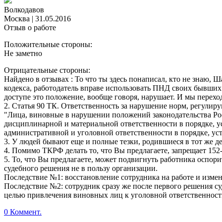
Волкодавов
Москва
|
31.05.2016
Отзыв о работе
Положительные стороны:
Не заметно
Отрицательные стороны:
Найдено в отзывах : То что ты здесь понаписал, кто не знаю, Ш
кодекса, работодатель вправе использовать ПНД своих бывших
доступе это положение, вообще говоря, нарушает. И мы перехо
2. Статья 90 ТК. Ответственность за нарушение норм, регули
"Лица, виновные в нарушении положений законодательства Ро
дисциплинарной и материальной ответственности в порядке, 
административной и уголовной ответственности в порядке, у
3. У людей бывают еще и полные тезки, родившиеся в тот же де
4. Помимо ТКРФ делать то, что Вы предлагаете, запрещает 152
5. То, что Вы предлагаете, может подвигнуть работника оспор
судебного решения не в пользу организации.
Последствие №1: восстановление сотрудника на работе и изме
Последствие №2: сотрудник сразу же после первого решения су
целью привлечения виновных лиц к уголовной ответственности за
0 Коммент.