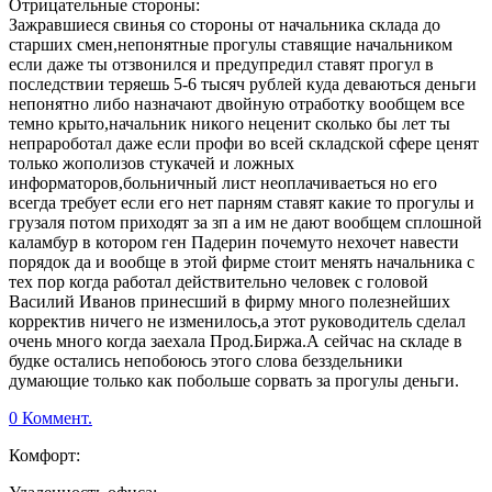
Отрицательные стороны:
Зажравшиеся свинья со стороны от начальника склада до
старших смен,непонятные прогулы ставящие начальником
если даже ты отзвонился и предупредил ставят прогул в
последствии теряешь 5-6 тысяч рублей куда деваються деньги
непонятно либо назначают двойную отработку вообщем все
темно крыто,начальник никого неценит сколько бы лет ты
непрароботал даже если профи во всей складской сфере ценят
только жополизов стукачей и ложных
информаторов,больничный лист неоплачиваеться но его
всегда требует если его нет парням ставят какие то прогулы и
грузаля потом приходят за зп а им не дают вообщем сплошной
каламбур в котором ген Падерин почемуто нехочет навести
порядок да и вообще в этой фирме стоит менять начальника с
тех пор когда работал действительно человек с головой
Василий Иванов принесший в фирму много полезнейших
корректив ничего не изменилось,а этот руководитель сделал
очень много когда заехала Прод.Биржа.А сейчас на складе в
будке остались непобоюсь этого слова безздельники
думающие только как побольше сорвать за прогулы деньги.
0 Коммент.
Комфорт: