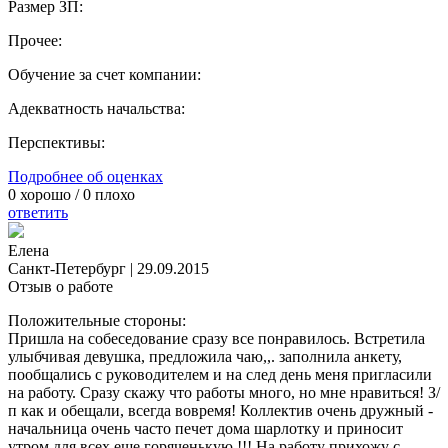
Размер ЗП:
Прочее:
Обучение за счет компании:
Адекватность начальства:
Перспективы:
Подробнее об оценках
0
хорошо /
0
плохо
ответить
Елена
Санкт-Петербург
|
29.09.2015
Отзыв о работе
Положительные стороны:
Пришла на собеседование сразу все понравилось. Встретила
улыбчивая девушка, предложила чаю,,. заполнила анкету,
пообщались с руководителем и на след день меня пригласили
на работу. Сразу скажу что работы много, но мне нравиться! З/
п как и обещали, всегда вовремя! Коллектив очень дружный -
начальница очень часто печет дома шарлотку и приносит
утром для всех еще горяченькую !!! На работу прихожу с