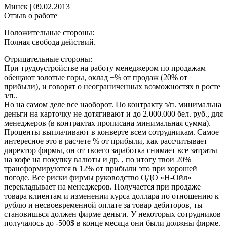
Минск
|
09.02.2013
Отзыв о работе
Положительные стороны:
Полная свобода действий.
Отрицательные стороны:
При трудоустройстве на работу менеджером по продажам
обещают золотые горы, оклад +% от продаж (20% от
прибыли), и говорят о неограниченных возможностях в росте
з/п..
Но на самом деле все наоборот. По контракту з/п. минимальна
деньги на карточку не дотягивают и до 2.000.000 бел. руб., для
менеджеров (в контрактах прописана минимальная сумма).
Проценты выплачивают в конверте всем сотрудникам. Самое
интересное это в расчете % от прибыли, как рассчитывает
директор фирмы, он от твоего заработка снимает все затраты
на кофе на покупку валюты и др. , по итогу твои 20%
трансформируются в 12% от прибыли это при хорошей
погоде. Все риски фирмы руководство ОДО «Н-Ойл»
перекладывает на менеджеров. Получается при продаже
товара клиентам и изменении курса доллара по отношению к
рублю и несвоевременной оплате за товар дебиторов, ты
становишься должен фирме деньги. У некоторых сотрудников
получалось до -500$ в конце месяца они были должны фирме.