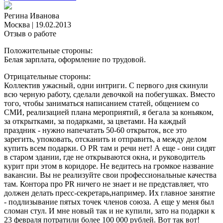
Регина Иванова
Москва
|
19.02.2013
Отзыв о работе
Положительные стороны:
Белая зарплата, оформление по трудовой.
Отрицательные стороны:
Коллектив ужасный, одни интриги. С первого дня скинули
всю черную работу, сделали девочкой на побегушках. Вместо
того, чтобы заниматься написанием статей, общением со
СМИ, реализацией плана мероприятий, я бегала за коньяком,
за открытками, за подарками, за цветами. На каждый
праздник - нужно напечатать 50-60 открыток, все это
зарегить, упоковать, отсканить и отправить, а между делом
купить всем подарки. О PR там и речи нет! А еще - они сидят
в старом здании, где не открываются окна, и руководитель
курит при этом в коридоре. Не ведитесь на громкое название
вакансии. Вы не реализуйте свои профессиональные качества
там. Контора про PR ничего не знает и не представляет, что
должен делать пресс-секретарь,например. Их главное занятие
- подлизывание пятых точек членов союза. А еще у меня был
сломан стул. И мне новый так и не купили, зато на подарки к
23 февраля потратили более 100 000 рублей. Вот так вот!