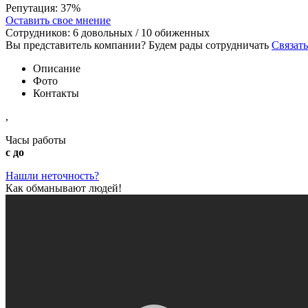
Репутация:
37%
Оставить свое мнение
Сотрудников:
6
довольных /
10
обиженных
Вы представитель компании? Будем рады сотрудничать
Связать
Описание
Фото
Контакты
,
Часы работы
с до
Нашли неточность?
Как обманывают людей!