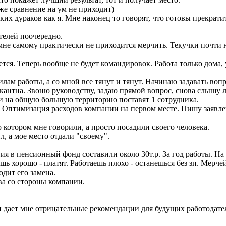
аже сравнение на ум не приходит)
аких дураков как я. Мне наконец то говорят, что готовы прекра
телей поочередно.
не самому практически не приходится мерчить. Текучки почти н
ся. Теперь вообще не будет командировок. Работа только дома, уд
м работы, а со мной все тянут и тянут. Начинаю задавать вопро
акантна. Звоню руководству, задаю прямой вопрос, снова слышу
 и на общую большую территорию поставят 1 сотрудника.
. Оптимизация расходов компании на первом месте. Пишу заявле
о котором мне говорили, а просто посадили своего человека.
ил, а мое место отдали "своему".
я в пенсионный фонд составили около 30т.р. За год работы. На 
ь хорошо - платят. Работаешь плохо - останешься без зп. Мерче
одит его замена.
ва со стороны компании.
и дает мне отрицательные рекомендации для будущих работодате