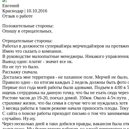
Евгений
Краснодар
|
10.10.2016
Отзыв о работе
Положительные стороны:
Опишу в отрицательных.
Отрицательные стороны:
Работал в должности супервайзера мерчендайзеров на протяже
Имею что сказать о компании.
В руководстве малоопытные менеджеры. Никакого управления, 
Вывод один: платят - значит все ок.
Но не тут то было.
Расскажу сначала.
Досталась мне территория - не паханное поле. Мерчей не было,
Правило одно - по итогам каждых 2 недель должны быть фото от
Первые пол года моей работы были адовыми. Подъем в 4:00 в 5:
ищешь сотрудника на данную точку, что бы не ехать сюда через
Ростове часов до 19-20, поехал домой. 350км. Около 4-5ч пути. 
страховке жизни, что бы семья в случае чего не нуждалась хотя
3 месяца работы в таком режиме начали приносить плоды. Текуч
С сайта о поиске работы приходит письмо о том что занимаем
случайно. Ну-ну.
Через несколько дней я таки добился правды, вакансия была отк
дадут шанс. Мы будем вместе работать на одной территории и к