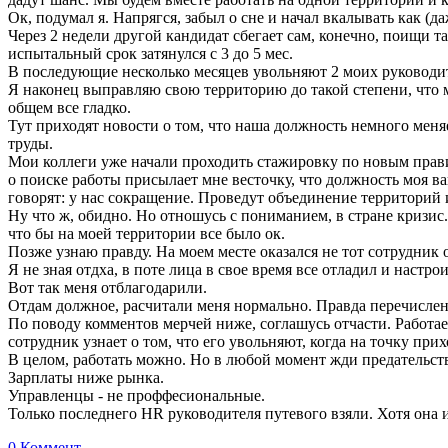
Ок, подумал я. Напрягся, забыл о сне и начал вкалывать как (д
Через 2 недели другой кандидат сбегает сам, конечно, поищи т
испытальный срок затянулся с 3 до 5 мес.
В последующие несколько месяцев увольняют 2 моих руководи
Я наконец выправляю свою территорию до такой степени, что м
общем все гладко.
Тут приходят новости о том, что наша должность немного меняет
труды.
Мои коллеги уже начали проходить стажировку по новым правила
о поиске работы присылает мне весточку, что должность моя в
говорят: у нас сокращение. Проведут объединение территорий
Ну что ж, обидно. Но отношусь с пониманием, в стране кризис
что бы на моей территории все было ок.
Позже узнаю правду. На моем месте оказался не тот сотрудник 
Я не зная отдха, в поте лица в свое время все отладил и настро
Вот так меня отблагодарили.
Отдам должное, расчитали меня нормально. Правда перечислени
По поводу комментов мерчей ниже, соглашусь отчасти. Работаеш
сотрудник узнает о том, что его увольняют, когда на точку прих
В целом, работать можно. Но в любой момент жди предательст
Зарплаты ниже рынка.
Управленцы - не проффесиональные.
Только последнего HR руководителя путевого взяли. Хотя она 
0 Коммент.