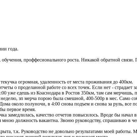
нии года.
обучения, проффесионального роста. Никакой обратной связи. П
 текучка огромная, удаленность от места проживания до 400км.
четы о проделанной работе со всех точек. Если нет - страдает з
00 уже едешь из Коаснодара в Ростов 350км, там сам мерчишь, п
 неделю, зп мерча порою была смешной, 400-500р в мес. Само со
Дома около полуночи, в 4:00 снова подъем и снова за руль, все п
 бы первое время.
ка замедлилась, качество отчетов повысилось. Вроде бы начал в
ая мною должность вакантна. Звоню руководству, спрашиваю в ч
рыта, т.к. Руководство не довольно результатами моей работы. М
то покажет лучший результат, тот и получает место.