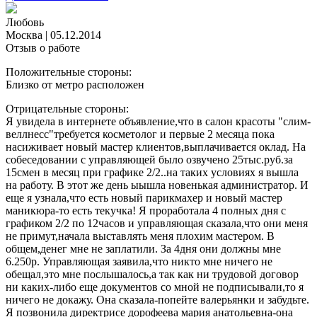
Любовь
Москва
|
05.12.2014
Отзыв о работе
Положительные стороны:
Близко от метро расположен
Отрицательные стороны:
Я увидела в интернете объявление,что в салон красоты "слим-
веллнесс"требуется косметолог и первые 2 месяца пока
насиживает новый мастер клиентов,выплачивается оклад. На
собеседовании с управляющей было озвучено 25тыс.руб.за
15смен в месяц при графике 2/2..на таких условиях я вышла
на работу. В этот же день ыышла новенькая администратор. И
еще я узнала,что есть новый парикмахер и новый мастер
маникюра-то есть текучка! Я проработала 4 полных дня с
графиком 2/2 по 12часов и управляющая сказала,что они меня
не примут,начала выставлять меня плохим мастером. В
общем,денег мне не заплатили. За 4дня они должны мне
6.250р. Управляющая заявила,что никто мне ничего не
обещал,это мне послышалось,а так как ни трудовой договор
ни каких-либо еще документов со мной не подписывали,то я
ничего не докажу. Она сказала-попейте валерьянки и забудьте.
Я позвонила директрисе дорофеева мария анатольевна-она