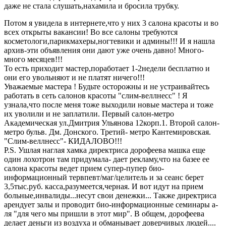
даже не стала слушать,нахамила и бросила трубку.
Потом я увидела в интернете,что у них 3 салона красоты и во
всех открыты вакансии! Во все салоны требуются
косметологи,парикмахеры,ногтевики и админы!!! И я нашла
архив-эти объявления они дают уже очень давно! Много-
много месяцев!!!
То есть приходит мастер,поработает 1-2недели бесплатно и
они его увольняют и не платят ничего!!!
Уважаемые мастера ! Будьте осторожны и не устраивайтесь
работать в сеть салонов красоты "слим-веллнесс" ! Я
узнала,что после меня тоже выходили новые мастера и тоже
их уволили и не заплатили. Первый салон-метро
Академическая ул.Дмитрия Ульянова 12корп.1. Второй салон-
метро бульв. Дм. Донского. Третий- метро Кантемировская.
"Слим-веллнесс"- КИДАЛОВО!!!
P.S. Ушлая наглая хамка директриса дорофеева машка еще
один лохотрон там придумала- дает рекламу,что на базее ее
салона красоты ведет прием супер-пупер био-
информационный тервпевт/маг/целитель и за сеанс берет
3,5тыс.руб. касса,разумеется,черная. И вот идут на прием
больные,инвалиды...несут свои денежки... Также директриса
арендует залы и проводит био-информационные семинары а-
ля "для чего мы пришли в этот мир". В общем, дорофеева
делает деньги из воздуха и обманывает доверчивых людей....