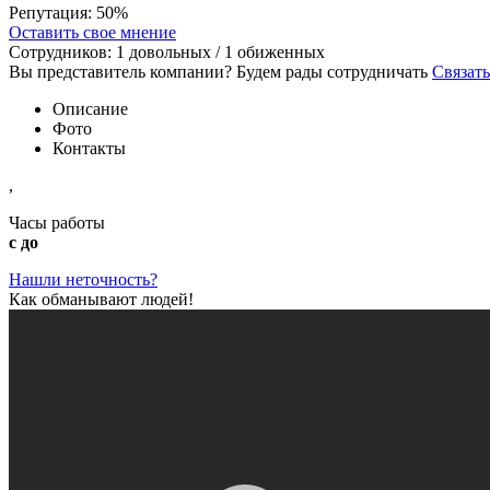
Репутация:
50%
Оставить свое мнение
Сотрудников:
1
довольных /
1
обиженных
Вы представитель компании? Будем рады сотрудничать
Связать
Описание
Фото
Контакты
,
Часы работы
с до
Нашли неточность?
Как обманывают людей!