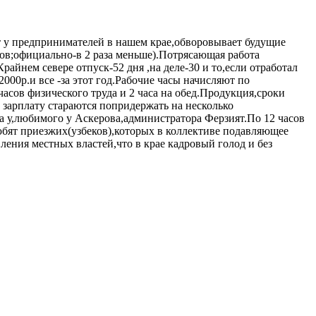
т у предпринимателей в нашем крае,обворовывает будущие
цов;официально-в 2 раза меньше).Потрясающая работа
айнем севере отпуск-52 дня ,на деле-30 и то,если отработал
000р.и все -за этот год.Рабочие часы начисляют по
часов физического труда и 2 часа на обед.Продукция,сроки
зарплату стараются попридержать на несколько
а у,любимого у Аскерова,администратора Ферзият.По 12 часов
любят приезжих(узбеков),которых в коллективе подавляющее
ения местных властей,что в крае кадровый голод и без