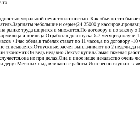
у-то
жадностью,моральной нечистоплотностью .Как обычно это бывае
датель.Зарплаты небольшие и серые(24-25000 у кассиров,продав
а рынке труда ширится и множится.По договору и по закону о Кр
ормильца и поильца.Отработал до отпуска 6-7 месяцев,получи 12
сов +1час обеда,в табелях ставят по 11 часов,а по договору -10 
е списывается.Отпускные,расчет выплачивают по 2 недели,да и 
ин экономит.Он ведь недавно Лексус купил.Самая тяжелая работ
случается,она не при делах.Она и иное наше начальство очень 
и дерут.Местных выдавливают с работы.Интересно слушать заявл