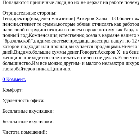
Попадаются приличные люди,но их не держат на работе почем
Отрицательные стороны:
Гендиректор(владелец магазинов) Аскеров Халыг Т.О.болеет 
пенсии,стяжает те суммы,которые обязан отчислять как работо
налоговой и трудинспекции в нашем городе,потому как бардак н
полный год.Компенсация,естественно,осела в кармане нашего к
"бразильской",видимо,системе:продавцы,кассиры пашут по 12 ча
которой подходят или прошли,выкупается продавцами.Ничего н
дней.Видимо,большие суммы денег.Говорят,Аскеров Х. на бенз
женщине приходится сплетничать и ничего не делать.Если что 
большинство.Им все можно,другим- и малого нельзя:три шкурк
гастарбайтеров никак.Цинично.
0 Коммент.
Комфорт:
Удаленность офиса:
Бесплатные вкусняшки:
Бесплатные вкусняшки:
Чистота помещений: