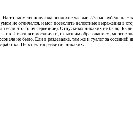
а. На тот момент получала неплохие чаевые 2-3 тыс руб./день. 
умом не отличался, и мог позволить нелестные выражения в сто
ли если что-то оч серьезное). Отпускных никаких не было. Были 
ктив. Почти все москвички, с высшим образованием, многие зн
сонала не было. Ели в раздевалке, там же и туалет за соседней 
аработка. Перспектив развития никаких.