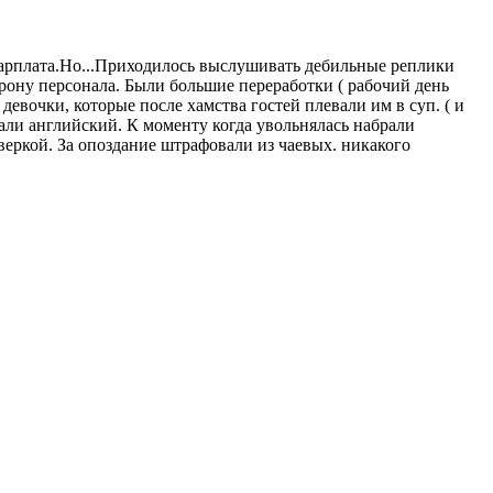
+ зарплата.Но...Приходилось выслушивать дебильные реплики
рону персонала. Были большие переработки ( рабочий день
девочки, которые после хамства гостей плевали им в суп. ( и
али английский. К моменту когда увольнялась набрали
дверкой. За опоздание штрафовали из чаевых. никакого