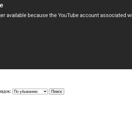
ядок: