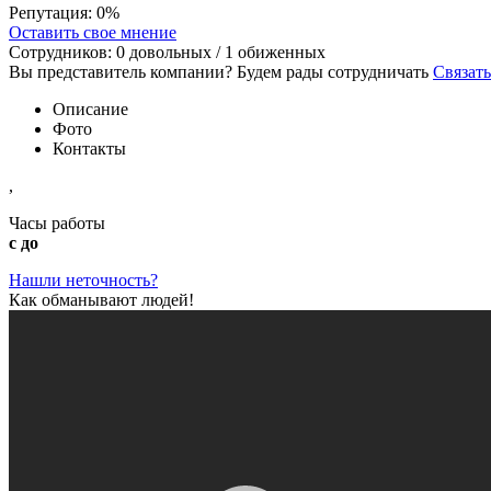
Репутация:
0%
Оставить свое мнение
Сотрудников:
0
довольных /
1
обиженных
Вы представитель компании? Будем рады сотрудничать
Связать
Описание
Фото
Контакты
,
Часы работы
с до
Нашли неточность?
Как обманывают людей!