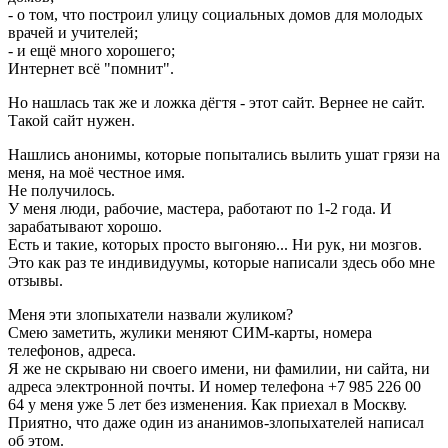
- о том, что построил улицу социальных домов для молодых
врачей и учителей;
- и ещё много хорошего;
Интернет всё "помнит".
Но нашлась так же и ложка дёгтя - этот сайт. Вернее не сайт.
Такой сайт нужен.
Нашлись анонимы, которые попытались вылить ушат грязи на
меня, на моё честное имя.
Не получилось.
У меня люди, рабочие, мастера, работают по 1-2 года. И
зарабатывают хорошо.
Есть и такие, которых просто выгоняю... Ни рук, ни мозгов.
Это как раз те индивидуумы, которые написали здесь обо мне
отзывы.
Меня эти злопыхатели назвали жуликом?
Смею заметить, жулики меняют СИМ-карты, номера
телефонов, адреса.
Я же не скрываю ни своего имени, ни фамилии, ни сайта, ни
адреса электронной почты. И номер телефона +7 985 226 00
64 у меня уже 5 лет без изменения. Как приехал в Москву.
Приятно, что даже один из ананимов-злопыхателей написал
об этом.