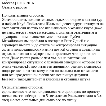
Москва
|
10.07.2016
Отзыв о работе
Положительные стороны:
Хотел оставить положительных отдых о поездке в казино тур
и набрав Клуб Любителей Шальный денег вдруг наткнулся на
этот сайт!Если честно все что написано о хозяине клуба даже
не умещается в голове,настолько приятным отзывчивым и
эрудированным человеком мне показался Рубен
Михайлович,мы пробыли в поездке в Риге 7 дней и с
аэропорта вылета и до отлета он контролировал ситуацию
,хоть и присоединился к нам из другой страны и сделал наш
отдых настолько комфортным и приятным что просто нет
слов!Даже улетев раньше чем мы, он на расстоянии
контролировал ситуацию с хозяевами заведений которые его
очень уважают.И прочитав эти анонимки реально появилось
подозрение на то что кому то то ли насолил или от зависти
или от неразделенной любви это все пишут девушки....
Бывает и такое,интернет и классная и страшная штука)
Отрицательные стороны:
единственное что не понравилось что один день по прилету
ночью вместо обещанного 5 звезд.отеля Рояль,ночевали в 3-х
звед.Но все остальные дни было все по плану.