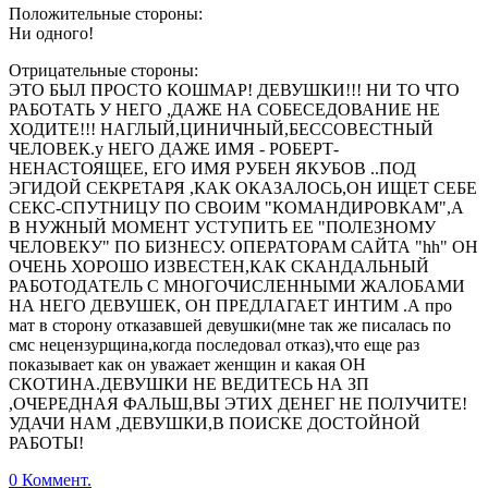
Положительные стороны:
Ни одного!
Отрицательные стороны:
ЭТО БЫЛ ПРОСТО КОШМАР! ДЕВУШКИ!!! НИ ТО ЧТО
РАБОТАТЬ У НЕГО ,ДАЖЕ НА СОБЕСЕДОВАНИЕ НЕ
ХОДИТЕ!!! НАГЛЫЙ,ЦИНИЧНЫЙ,БЕССОВЕСТНЫЙ
ЧЕЛОВЕК.у НЕГО ДАЖЕ ИМЯ - РОБЕРТ-
НЕНАСТОЯЩЕЕ, ЕГО ИМЯ РУБЕН ЯКУБОВ ..ПОД
ЭГИДОЙ СЕКРЕТАРЯ ,КАК ОКАЗАЛОСЬ,ОН ИЩЕТ СЕБЕ
СЕКС-СПУТНИЦУ ПО СВОИМ "КОМАНДИРОВКАМ",А
В НУЖНЫЙ МОМЕНТ УСТУПИТЬ ЕЕ "ПОЛЕЗНОМУ
ЧЕЛОВЕКУ" ПО БИЗНЕСУ. ОПЕРАТОРАМ САЙТА "hh" ОН
ОЧЕНЬ ХОРОШО ИЗВЕСТЕН,КАК СКАНДАЛЬНЫЙ
РАБОТОДАТЕЛЬ С МНОГОЧИСЛЕННЫМИ ЖАЛОБАМИ
НА НЕГО ДЕВУШЕК, ОН ПРЕДЛАГАЕТ ИНТИМ .А про
мат в сторону отказавшей девушки(мне так же писалась по
смс нецензурщина,когда последовал отказ),что еще раз
показывает как он уважает женщин и какая ОН
СКОТИНА.ДЕВУШКИ НЕ ВЕДИТЕСЬ НА ЗП
,ОЧЕРЕДНАЯ ФАЛЬШ,ВЫ ЭТИХ ДЕНЕГ НЕ ПОЛУЧИТЕ!
УДАЧИ НАМ ,ДЕВУШКИ,В ПОИСКЕ ДОСТОЙНОЙ
РАБОТЫ!
0 Коммент.