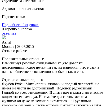
Обучение за счет компании:
Адекватность начальства:
Перспективы:
Подробнее об оценках
0
хорошо /
0
плохо
ответить
Azriel
Москва
|
03.07.2015
Отзыв о работе
Положительные стороны:
Вам снимут розовые очки,напомнят ,что доверять
посторонним людям нельзя .,а так же напомнят ,что мрази в
нашем обществе к сожалению как были так и есть.
Отрицательные стороны:
Якубов Рубен Михайлович лживый и подлый человек!!! не
имеет не чести не достоинства!!!!Подонок редкостный!!!
Гнилой во всех отношениях !!! Лгать вам в глаза с ангельским
видом это его амплуа. Не имейте дел с этим мелким
жуликом.он даже не жулик он крысёнок !!! Трусливый
крысёнок без кола и двора,который пытается строить из себя