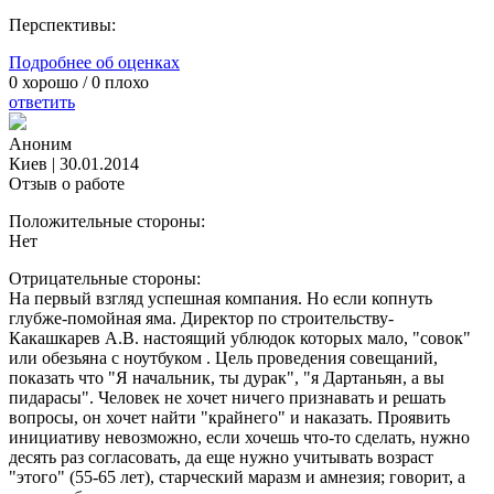
Перспективы:
Подробнее об оценках
0
хорошо /
0
плохо
ответить
Аноним
Киев
|
30.01.2014
Отзыв о работе
Положительные стороны:
Нет
Отрицательные стороны:
На первый взгляд успешная компания. Но если копнуть
глубже-помойная яма. Директор по строительству-
Какашкарев А.В. настоящий ублюдок которых мало, "совок"
или обезьяна с ноутбуком . Цель проведения совещаний,
показать что "Я начальник, ты дурак", "я Дартаньян, а вы
пидарасы". Человек не хочет ничего признавать и решать
вопросы, он хочет найти "крайнего" и наказать. Проявить
инициативу невозможно, если хочешь что-то сделать, нужно
десять раз согласовать, да еще нужно учитывать возраст
"этого" (55-65 лет), старческий маразм и амнезия; говорит, а