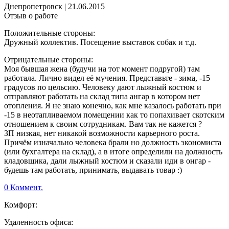
Днепропетровск
|
21.06.2015
Отзыв о работе
Положительные стороны:
Дружный коллектив. Посещение выставок собак и т.д.
Отрицательные стороны:
Моя бывшая жена (будучи на тот момент подругой) там
работала. Лично видел её мучения. Представьте - зима, -15
градусов по цельсию. Человеку дают лыжный костюм и
отправляют работать на склад типа ангар в котором нет
отопления. Я не знаю конечно, как мне казалось работать при
-15 в неотапливаемом помещении как то попахивает скотским
отношением к своим сотрудникам. Вам так не кажется ?
ЗП низкая, нет никакой возможности карьерного роста.
Причём изначально человека брали но должность экономиста
(или бухгалтера на склад), а в итоге определили на должность
кладовщика, дали лыжный костюм и сказали иди в онгар -
будешь там работать, принимать, выдавать товар :)
0 Коммент.
Комфорт:
Удаленность офиса: