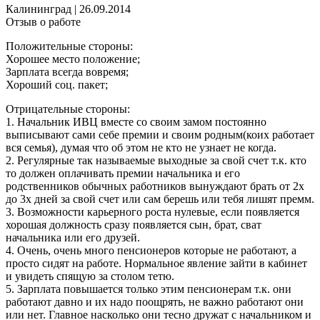
Калининград
|
26.09.2014
Отзыв о работе
Положительные стороны:
Хорошее место положение;
Зарплата всегда вовремя;
Хороший соц. пакет;
Отрицательные стороны:
1. Начальник ИВЦ вместе со своим замом постоянно
выписывают сами себе премии и своим родным(коих работает
вся семья), думая что об этом не кто не узнает не когда.
2. Регулярные так называемые выходные за свой счет т.к. кто
то должен оплачивать премии начальника и его
родственников обычных работников вынуждают брать от 2х
до 3х дней за свой счет или сам берешь или тебя лишят премм.
3. Возможности карьерного роста нулевые, если появляется
хорошая должность сразу появляется сын, брат, сват
начальника или его друзей.
4. Очень, очень много пенсионеров которые не работают, а
просто сидят на работе. Нормальное явление зайти в кабинет
и увидеть спящую за столом тетю.
5. Зарплата повышается только этим пенсионерам т.к. они
работают давно и их надо поощрять, не важно работают они
или нет. Главное насколько они тесно дружат с начальником и