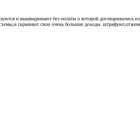
ьзуются и вышвыривают без оплаты о которой договаривались из
хемы,и скрывают свои очень большие доходы. штрафуют,отжимая