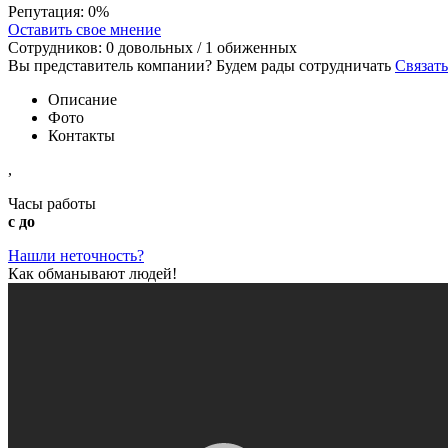
Репутация:
0%
Оставить свое мнение
Сотрудников:
0
довольных /
1
обиженных
Вы представитель компании? Будем рады сотрудничать
Связать
Описание
Фото
Контакты
,
Часы работы
с до
Нашли неточность?
Как обманывают людей!