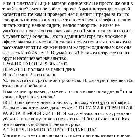
Еще и с детьми? Еще и матери-одиночки? Не просто же они в
такой жопе? Змеиное кобло короче. Администратор который
катается по точкам и проверят нас и лепит штрафы за то что
говоришь по телефону, за то что посмотрел в телефон, нельзя
читать книгу, нельзя сидеть, нельзя говорить , нельзя не
улыбаться, нельзя опаздывать даже на 1 мин. нельзя выходить
в туалет когда хочешь. Этого администатора так чпокают в
офисе начальник что она в слезах потом носится по точкам и
рассказывает этим же женщинам-матерям одиночкам как она
зае..лась И ей 45 лет!!! Вдумайтесь?! В таком возрасте на нее
орут и натягиевает начальство.
ГРАФИК РАБОТЫ: 9:30- 21:00
ПЕРЕРЫВ: полчаса за целый день
И по 10 мин 2 раза в день
Хочешь ссать и срать твои проблемы. Плохо чувстсвуешь себя
тоже твои проблемы.
В магазине продавец должен стоять и втыкать на дверь "типа
когда зайдет покупатель"
ВСЕ! больше ему ничего нельзя , потому что будут штрафы!!
Реально как в тюрьме, даже хуже. ЭТО САМАЯ СТРАШНАЯ
РАБОТА В МОЕЙ ЖИЗНИ. Я когда убежала оттуда, реально
убежала и не кому ничего не сказала. Я была счастлива! Как
будто меня освободили раньше срока.
А ТЕПЕРЬ НЕМНОГО ПРО ПРОДУКЦИЮ.
Магазин торгует просрочкой, стирает или наклеивает новые