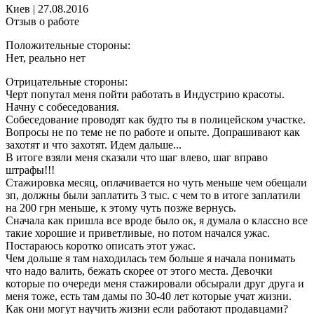
Киев
|
27.08.2016
Отзыв о работе
Положительные стороны:
Нет, реально нет
Отрицательные стороны:
Черт попутал меня пойти работать в Индустрию красоты.
Начну с собеседования.
Собеседование проводят как будто ты в полицейском участке.
Вопросы не по теме не по работе и опыте. Допрашивают как
захотят и что захотят. Идем дальше...
В итоге взяли меня сказали что шаг влево, шаг вправо
штрафы!!!
Стажировка месяц, оплачивается но чуть меньше чем обещали
зп, должны были заплатить 3 тыс. с чем то в итоге заплатили
на 200 грн меньше, к этому чуть позже вернусь.
Сначала как пришла все вроде было ок, я думала о классно все
такие хорошие и приветливые, но потом начался ужас.
Постараюсь коротко описать этот ужас.
Чем дольше я там находилась тем больше я начала понимать
что надо валить, бежать скорее от этого места. Девочки
которые по очереди меня стажировали обсырали друг друга и
меня тоже, есть там дамы по 30-40 лет которые учат жизни.
Как они могут научить жизни если работают продавцами?