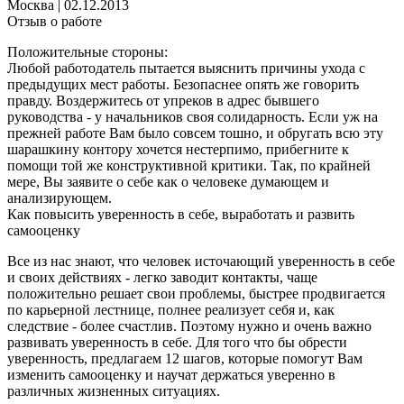
Москва
|
02.12.2013
Отзыв о работе
Положительные стороны:
Любой работодатель пытается выяснить причины ухода с
предыдущих мест работы. Безопаснее опять же говорить
правду. Воздержитесь от упреков в адрес бывшего
руководства - у начальников своя солидарность. Если уж на
прежней работе Вам было совсем тошно, и обругать всю эту
шарашкину контору хочется нестерпимо, прибегните к
помощи той же конструктивной критики. Так, по крайней
мере, Вы заявите о себе как о человеке думающем и
анализирующем.
Как повысить уверенность в себе, выработать и развить
самооценку
Все из нас знают, что человек источающий уверенность в себе
и своих действиях - легко заводит контакты, чаще
положительно решает свои проблемы, быстрее продвигается
по карьерной лестнице, полнее реализует себя и, как
следствие - более счастлив. Поэтому нужно и очень важно
развивать уверенность в себе. Для того что бы обрести
уверенность, предлагаем 12 шагов, которые помогут Вам
изменить самооценку и научат держаться уверенно в
различных жизненных ситуациях.