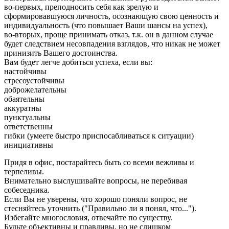
во-первых, преподносить себя как зрелую и
сформировавшуюся личность, осознающую свою ценность и
индивидуальность (что повышает Ваши шансы на успех),
во-вторых, проще принимать отказ, т.к. он в данном случае
будет следствием несовпадения взглядов, что никак не может
принизить Вашего достоинства.
Вам будет легче добиться успеха, если вы:
настойчивы
стресоустойчивы
доброжелательны
обаятельны
аккуратны
пунктуальны
ответственны
гибки (умеете быстро приспосабливаться к ситуации)
инициативны
Придя в офис, постарайтесь быть со всеми вежливы и
терпеливы.
Внимательно выслушивайте вопросы, не перебивая
собеседника.
Если Вы не уверены, что хорошо поняли вопрос, не
стесняйтесь уточнить ("Правильно ли я понял, что...").
Избегайте многословия, отвечайте по существу.
Будьте объективны и правдивы, но не слишком