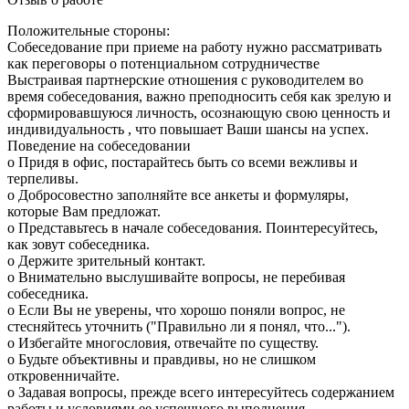
Положительные стороны:
Собеседование при приеме на работу нужно рассматривать
как переговоры о потенциальном сотрудничестве
Выстраивая партнерские отношения с руководителем во
время собеседования, важно преподносить себя как зрелую и
сформировавшуюся личность, осознающую свою ценность и
индивидуальность , что повышает Ваши шансы на успех.
Поведение на собеседовании
o Придя в офис, постарайтесь быть со всеми вежливы и
терпеливы.
o Добросовестно заполняйте все анкеты и формуляры,
которые Вам предложат.
o Представьтесь в начале собеседования. Поинтересуйтесь,
как зовут собеседника.
o Держите зрительный контакт.
o Внимательно выслушивайте вопросы, не перебивая
собеседника.
o Если Вы не уверены, что хорошо поняли вопрос, не
стесняйтесь уточнить ("Правильно ли я понял, что...").
o Избегайте многословия, отвечайте по существу.
o Будьте объективны и правдивы, но не слишком
откровенничайте.
o Задавая вопросы, прежде всего интересуйтесь содержанием
работы и условиями ее успешного выполнения.