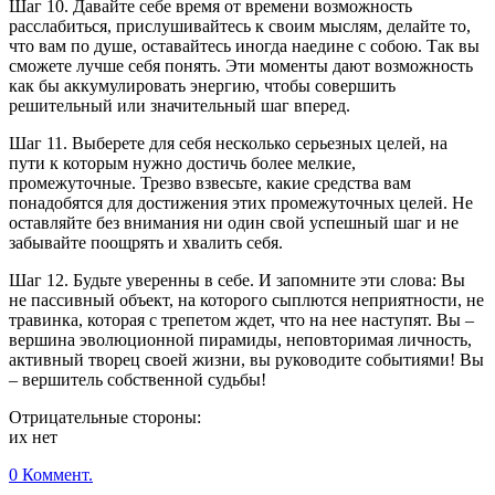
Шаг 10. Давайте себе время от времени возможность
расслабиться, прислушивайтесь к своим мыслям, делайте то,
что вам по душе, оставайтесь иногда наедине с собою. Так вы
сможете лучше себя понять. Эти моменты дают возможность
как бы аккумулировать энергию, чтобы совершить
решительный или значительный шаг вперед.
Шаг 11. Выберете для себя несколько серьезных целей, на
пути к которым нужно достичь более мелкие,
промежуточные. Трезво взвесьте, какие средства вам
понадобятся для достижения этих промежуточных целей. Не
оставляйте без внимания ни один свой успешный шаг и не
забывайте поощрять и хвалить себя.
Шаг 12. Будьте уверенны в себе. И запомните эти слова: Вы
не пассивный объект, на которого сыплются неприятности, не
травинка, которая с трепетом ждет, что на нее наступят. Вы –
вершина эволюционной пирамиды, неповторимая личность,
активный творец своей жизни, вы руководите событиями! Вы
– вершитель собственной судьбы!
Отрицательные стороны:
их нет
0 Коммент.