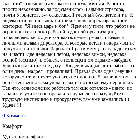
"кого то", а комплексам там есть откуда взяться. Работать
просто невозможно, за год сменилось 4 администратора,
почти 5 юристов, 3-4 секретаря, 1 главный бухгалтер и т.п. К
людям отношение как к низшим. Слова директора данной
конторки: "Я здесь царь и бог". Причем учтите, что работа не
ограничиться только работой в данной организации,
параллельно вы будете заниматься еще тремя фирмами и
личными делами директора, за которые кстати говоря - вы не
получите ни копейки. Зарплата 1 раз в месяц, отпуск делиться
на 4 части- две недельки летом, неделька зимой, неделька
весной (осенью), в общем, о полноценном отдыхе - забудьте.
Болеть кстати тоже не дадут. Людей выкидывают с работы за
один день - надоел - проваливай! Правда была одна девушка
которую он так просто уволить не смог, она была юристом. Но
она естественно сама ушла изрядно потрепав ему нервишки.
Так что, если желание работать там еще осталось - идите, но
заранее изучите свои права и в случае чего сразу дуйте в
трудовую инспекцию и прокуратуру, там уже заждались!!!!
Удачи!!!!
0 Коммент.
Комфорт:
Удаленность офиса: