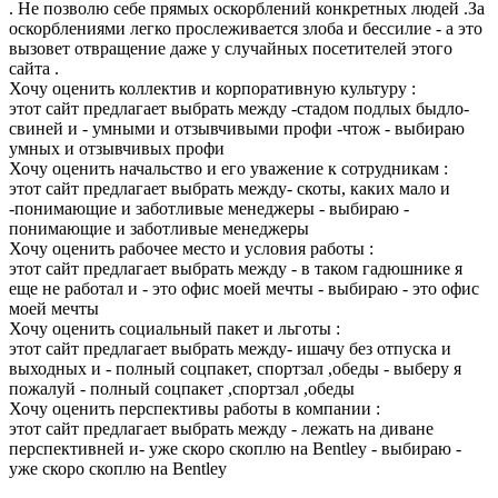
. Не позволю себе прямых оскорблений конкретных людей .За
оскорблениями легко прослеживается злоба и бессилие - а это
вызовет отвращение даже у случайных посетителей этого
сайта .
Хочу оценить коллектив и корпоративную культуру :
этот сайт предлагает выбрать между -стадом подлых быдло-
свиней и - умными и отзывчивыми профи -чтож - выбираю
умных и отзывчивых профи
Хочу оценить начальство и его уважение к сотрудникам :
этот сайт предлагает выбрать между- скоты, каких мало и
-понимающие и заботливые менеджеры - выбираю -
понимающие и заботливые менеджеры
Хочу оценить рабочее место и условия работы :
этот сайт предлагает выбрать между - в таком гадюшнике я
еще не работал и - это офис моей мечты - выбираю - это офис
моей мечты
Хочу оценить социальный пакет и льготы :
этот сайт предлагает выбрать между- ишачу без отпуска и
выходных и - полный соцпакет, спортзал ,обеды - выберу я
пожалуй - полный соцпакет ,спортзал ,обеды
Хочу оценить перспективы работы в компании :
этот сайт предлагает выбрать между - лежать на диване
перспективней и- уже скоро скоплю на Bentley - выбираю -
уже скоро скоплю на Bentley