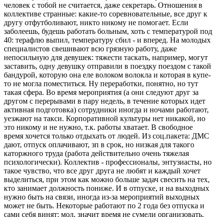
человек с тобой не считается, даже секретарь. Отношения в
коллективе странные: какие-то соревновательные, все друг к
другу отфутболивают, никто никому не помогает. Если
заболеешь, будешь работать больным, хоть с температурой под
40: терафлю выпил, температуру сбил - и вперед. На молодых
специалистов свешивают всю грязную работу, даже
непосильную для девушек: тяжести таскать, например, могут
заставить, одну девушку отправили в поездку поездом с такой
бандурой, которую она еле волоком волокла и которая в купе-
то не могла поместиться. Ну переработки, понятно, но тут
такая сфера. Во время мероприятия (а они следуют друг за
другом с перерывами в пару недель, в течение которых идет
активная подготовка) сотрудники иногда и ночами работают,
уезжают на такси. Корпоративной культуры нет никакой, но
это никому и не нужно, т.к. работы хватает. В свободное
время хочется только отдыхать от людей. Из соц.пакета: ДМС
дают, отпуск оплачивают, зп в срок, но низкая для такого
каторжного труда (работа действительно очень тяжелая
психологически). Коллектив - профессионалы, энтузиасты, но
такое чувство, что все друг друга не любят и каждый хочет
выделиться, при этом как можно больше задач свесить на тех,
кто занимает должность пониже. И в отпуске, и на выходных
нужно быть на связи, иногда из-за мероприятий выходных
может не быть. Некоторые работают по 2 года без отпуска и
сами себя винят: мол, значит время не сумели организовать,