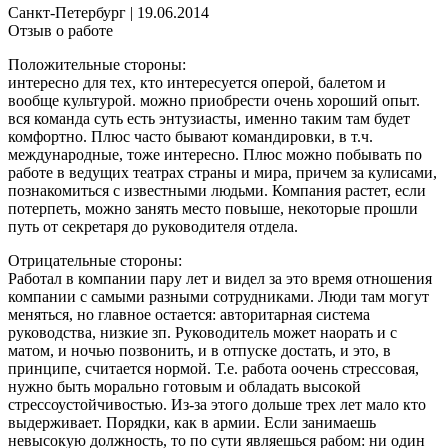
Санкт-Петербург
|
19.06.2014
Отзыв о работе
Положительные стороны:
интересно для тех, кто интересуется оперой, балетом и
вообще культурой. можно приобрести очень хороший опыт.
вся команда суть есть энтузиасты, именно таким там будет
комфортно. Плюс часто бывают командировки, в т.ч.
международные, тоже интересно. Плюс можно побывать по
работе в ведущих театрах страны и мира, причем за кулисами,
познакомиться с известными людьми. Компания растет, если
потерпеть, можно занять место повыше, некоторые прошли
путь от секретаря до руководителя отдела.
Отрицательные стороны:
Работал в компании пару лет и видел за это время отношения
компании с самыми разными сотрудниками. Люди там могут
меняться, но главное остается: авторитарная система
руководства, низкие зп. Руководитель может наорать и с
матом, и ночью позвонить, и в отпуске достать, и это, в
принципе, считается нормой. Т.е. работа оочень стрессовая,
нужно быть морально готовым и обладать высокой
стрессоустойчивостью. Из-за этого дольше трех лет мало кто
выдерживает. Порядки, как в армии. Если занимаешь
невысокую должность, то по сути являешься рабом: ни один