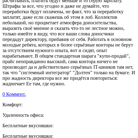
расчитывать, платить будут меньше и то серую зарплату.
Штрафы за все, что угодно и даже не думайте, что
переработки будут оплачены, не факт, что за переработку
заплатят, даже если скажешь об этом в лоб. Коллектив
небольшой, но процветает атмосфера доносительства,
выразить своё мнение и сказать что-то не лестное можно,
только имейте в виду, что все ваши слова доносчики
передадут директору, прибавив от себя. Работать в основном
молодые ребята, которых в более серьёзные конторы не берут
за отсутствием нужного опыта, вот и сидят, опыт
нарабатывают. В общем стандартная шарага "купи-продай",
прайс неоправданно высокий, сама контора ничего не
производит да и действительно серьёзных IT-шников там нет,
так что "системный интегратор" "Долтен" только на бумаге. И
про жадность директора все же придётся повториться:
жадничает Ее там, где нужно.
0 Коммент.
Комфорт:
Удаленность офиса:
Бесплатные вкусняшки:
Бесплатные вкусняшки: