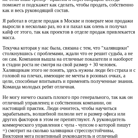
поможет и подскажет как сделать, чтобы продать, собственно
как и весь руководящий состав.
Я работал в отделе продаж в Москве и поверьте мои продажи
выросли в несколько раз, но я и пахал как олень и получал
кайф от этого, так как проектов в отделе продаж привлекается
масса.
Текучка которая у нас была, связана с тем, что "халявщики"
столкнувшись с проблемами, ждали что ее решит судьба, а не
он сам. Компания вышла на отличные показатели и наоборот
в стадии роста не смотря на свой размер + 30 человек.
Халявщикам этого не понять, здесь нужны люди без страха и с
головой на плечах, имеющие не мечты в розовых очках, а
цели, способные впитывать и применять полученные знания.
Команда молодых ребят отличная.
Не могу ничего сказать плохого про генерального, так как он
отличный управленец и собственник компании, он
настоящий практик. Люди очнитесь, чтобы научиться
зарабатывать, волшебной пилюли нет и размер офиса или
других факторов в этом не препятствуют. А руководитель
коммерческого управления с чупа - чупсом о которой пишут
=) смотрит на сколько халявщики стрессоустойчивы,
Виктория мега позитивный руководитель и отличный