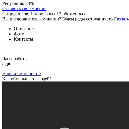
Репутация:
33%
Оставить свое мнение
Сотрудников:
1
довольных /
2
обиженных
Вы представитель компании? Будем рады сотрудничать
Связать
Описание
Фото
Контакты
,
Часы работы
с до
Нашли неточность?
Как обманывают людей!