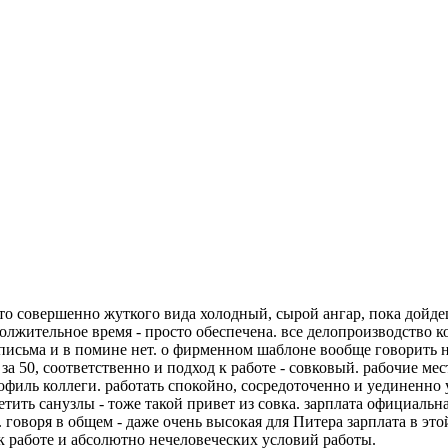
то совершенно жуткого вида холодный, сырой ангар, пока дойде
должительное время - просто обеспечена. все делопроизводство 
исьма и в помине нет. о фирменном шаблоне вообще говорить не 
 за 50, соответственно и подход к работе - совковый. рабочие м
офиль коллеги. работать спокойно, сосредоточенно и уединенно у
етить санузлы - тоже такой привет из совка. зарплата официальна
 говоря в общем - даже очень высокая для Питера зарплата в это
к работе и абсолютно нечеловеческих условий работы.