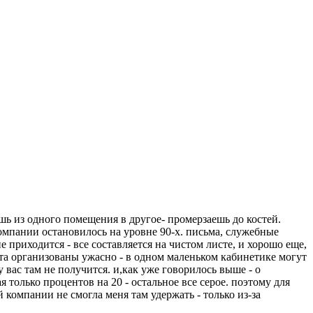
шь из одного помещения в другое- промерзаешь до костей.
компании остановилось на уровне 90-х. письма, служебные
приходится - все составляется на чистом листе, и хорошо еще,
еста организованы ужасно - в одном маленьком кабинетике могут
 вас там не получится. и,как уже говорилось выше - о
я только процентов на 20 - остальное все серое. поэтому для
й компании не смогла меня там удержать - только из-за