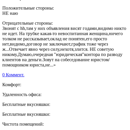
Положительные стороны:
НЕ наю
Отрицательные стороны:
Звонят с hh,там у них объявления висят годами,видимо никто
не идет. На трубке какая-то невоспитанная женщина,ничего
толком не рассказывает,оклад не понятен,его просто
нет,видимо,договор не заключают,график тоже через
ж...Отвечает явно через силу,нехотя,злится. НЕ советую
никому.Думаю,очередная "юридическая"контора по разводу
клиентов на деньги.Зовут на собеседование юристом/
помощником юриста,не...»
0 Коммент.
Комфорт:
Удаленность офиса:
Бесплатные вкусняшки:
Бесплатные вкусняшки:
Чистота помещений: