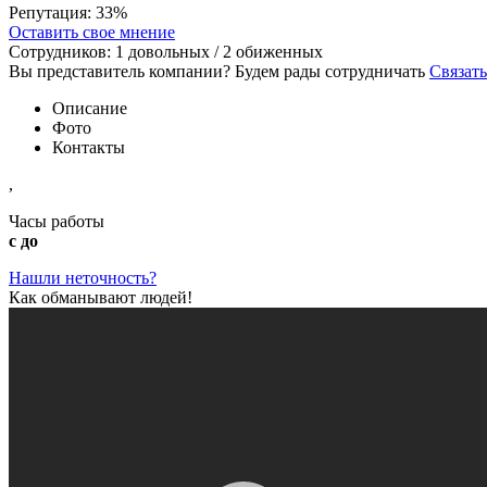
Репутация:
33%
Оставить свое мнение
Сотрудников:
1
довольных /
2
обиженных
Вы представитель компании? Будем рады сотрудничать
Связать
Описание
Фото
Контакты
,
Часы работы
с до
Нашли неточность?
Как обманывают людей!