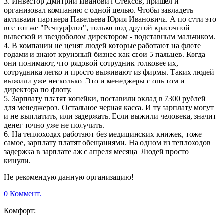
3. Инвестор Дмитрий Иванович Стексов, пришел и
организовал компанию с одной целью. Чтобы завладеть
активами партнера Павельева Юрия Ивановича. А по сути это
все тот же "Речтурфлот", только под другой красочной
вывеской и звездоболом директором - подставным мальчиком.
4. В компании не ценят людей которые работают на флоте
годами и знают круизный бизнес как свои 5 пальцев. Когда
они понимают, что рядовой сотрудник толковее их,
сотрудника легко и просто выживают из фирмы. Таких людей
выжили уже несколько. Это и менеджеры с опытом и
директора по флоту.
5. Зарплату платят копейки, поставили оклад в 7300 рублей
для менеджеров. Остальное черная касса. И ту зарплату могут
и не выплатить, или задержать. Если выжили человека, значит
денег точно уже не получить.
6. На теплоходах работают без медицинских книжек, тоже
самое, зарплату платят обещаниями. На одном из теплоходов
задержка в зарплате аж с апреля месяца. Людей просто
кинули.
Не рекомендую данную организацию!
0 Коммент.
Комфорт: