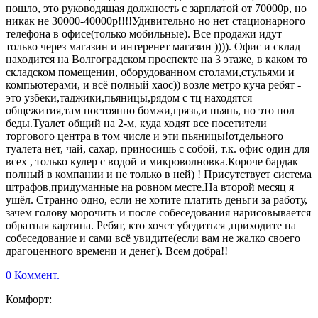
пошло, это руководящая должность с зарплатой от 70000р, но
никак не 30000-40000р!!!!Удивительно но нет стационарного
телефона в офисе(только мобильные). Все продажи идут
только через магазин и интеренет магазин )))). Офис и склад
находится на Волгоградском проспекте на 3 этаже, в каком то
складском помещении, оборудованном столами,стульями и
компьютерами, и всё полный хаос)) возле метро куча ребят -
это узбеки,таджики,пьяницы,рядом с тц находятся
общежития,там постоянно бомжи,грязь,и пьянь, но это пол
беды.Туалет общий на 2-м, куда ходят все посетители
торгового центра в том числе и эти пьяницы!отдельного
туалета нет, чай, сахар, приносишь с собой, т.к. офис один для
всех , только кулер с водой и микроволновка.Короче бардак
полный в компании и не только в ней) ! Присутствует система
штрафов,придуманные на ровном месте.На второй месяц я
ушёл. Странно одно, если не хотите платить деньги за работу,
зачем голову морочить и после собеседования нарисовывается
обратная картина. Ребят, кто хочет убедиться ,приходите на
собеседование и сами всё увидите(если вам не жалко своего
драгоценного времени и денег). Всем добра!!
0 Коммент.
Комфорт: