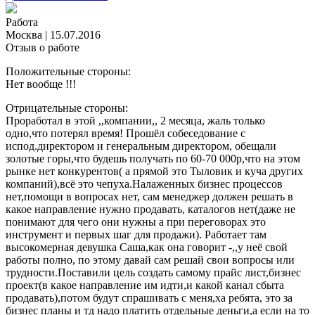
Работа
Москва
|
15.07.2016
Отзыв о работе
Положительные стороны:
Нет вообще !!!
Отрицательные стороны:
Проработал в этой ,,компании,, 2 месяца, жаль только
одно,что потерял время! Прошёл собеседование с
испод.директором и генеральным директором, обещали
золотые горы,что будешь получать по 60-70 000р,что на этом
рынке нет конкурентов( а прямой это Тыловик и куча других
компаний),всё это чепуха.Налаженных бизнес процессов
нет,помощи в вопросах нет, сам менеджер должен решать в
какое направление нужно продавать, каталогов нет(даже не
понимают для чего они нужны а при переговорах это
инструмент и первых шаг для продажи). Работает там
высокомерная девушка Саша,как она говорит -,,у неё свой
работы полно, по этому давай сам решай свои вопросы или
трудности.Поставили цель создать самому прайс лист,бизнес
проект(в какое направление им идти,и какой канал сбыта
продавать),потом будут спрашивать с меня,ха ребята, это за
бизнес планы и тд надо платить отдельные деньги,а если на то