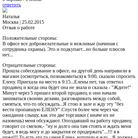
ответить
Наталья
Москва
|
25.02.2015
Отзыв о работе
Положительные стороны:
В офисе все доброжелательные и вежливые (начиная с
сотрудника охраны). Это и подкупает...но больше плюсов
нет...
Отрицательные стороны:
Прошла собеседование в офисе, на другой день направили в
магазин (осмотреться, познакомиться) к 9:00, сказали спросить
Елену. Приехала на место в 9:15...Елены нет, так ответил
продавец и когда она будет она не знала и сказала - "Ждите!"
Минут через 5 пришел второй продавец и они начали
заниматься своими делами, разговаривать между собой,
смеяться, что-то обсуждать...Я стою в зале и жду эту "без
вести пропавшую ЕЛЕНУ".Спустя более чем через час
ожидания слышу, как эти две торгашки ( иначе их не
назовешь) меня обсуждают. Опоздавший на работу продавец
говорит со смехом,- "ну и долго она там стоять и ждать меня
будет, я ведь могу и до закрытия ее продержать"...!!! я в
шоке!!! То есть это та самая Елена, которую я жду... Я должна