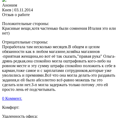
Аноним
Киев
|
03.11.2014
Отзыв о работе
Положительные стороны:
Красивые вещи,хотя частенько были сомнения Италия это или
нет)
Отрицательные стороны:
Проработала там несколько месяцев.В общем и целом
обязанности как в любом магазине,хозяйка магазинов
-приятная женщина,но вот её так сказать,"правая рука" Ольга-
дрянь редкая,она спокойно могла оштрафовать кого-либо на
ровном месте и эту сумму штрафа спокойно положить к себе в
карман,тоже самое и с зарплатами сотрудников,которые уже
уволились и премиями.Всё что она могла делать-это раздавать
задания,и ей было абсолютно всё-равно можешь ты это
сделать или нет.З-п могла задержать только потому ,что ей
просто лень её подсчитывать.
0 Коммент.
Комфорт:
Удаленность офиса: