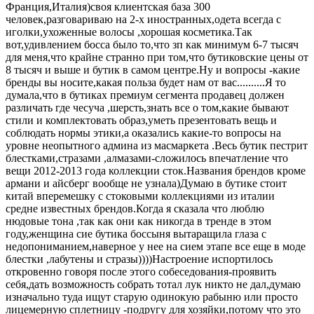
Франция,Италия)своя клиентская база 300
человек,разговариваю на 2-х иностранных,одета всегда с
иголки,ухоженные волосы ,хорошая косметика.Так
вот,удивлением босса было то,что зп как минимум 6-7 тысяч
для меня,что крайне странно при том,что бутиковские цены от
8 тысяч и выше и бутик в самом центре.Ну и вопросы -какие
бренды вы носите,какая польза будет нам от вас..........Я то
думала,что в бутиках премиум сегмента продавец должен
различать где чесуча ,шерсть,знать все о том,какие бывают
стили и комплектовать образ,уметь презентовать вещь и
соблюдать нормы этики,а оказались какие-то вопросы на
уровне неопытного админа из масмаркета .Весь бутик пестрит
блестками,стразами ,алмазами-сложилось впечатление что
вещи 2012-2013 года коллекции сток.Названия брендов кроме
армани и айсберг вообще не узнала)Думаю в бутике стоит
китай вперемешку с стоковыми коллекциями из италии
средне известных брендов.Когда я сказала что люблю
нюдовые тона ,так как они как никогда в тренде в этом
году,женщина сие бутика боссыня вытаращила глаза с
недопониманием,наверное у нее на сием этапе все еще в моде
блестки ,лабутены и стразы))))Настроение испортилось
откровенно говоря после этого собеседования-проявить
себя,дать возможность собрать тотал лук никто не дал,думаю
изначально туда ищут старую одинокую рабыню или просто
лицемерную сплетницу -подругу для хозяйки,потому что это