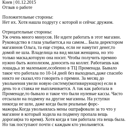
Киев
|
01.12.2015
Отзыв о работе
Положительные стороны:
Нет их. Хотя нашла подругу с которой и сейчас дружим.
Отрицательные стороны:
Уж очень много минусов. Не идите работать в этот магазин.
Руководство в глаза улыбается,а на самом... Была директором
магазинов Ольга, та еще стерва, если не намутит денег,то
домой не шла. Владелица на вид милая женщина, но это
только маска,которую она носит. Чтобы получить премию
нужно быть жополизом, доносить на коллег. Работаешь как
лошадь,а зп маленькие,особенно в ТЦ Променада. Бывало
такое что работала по 10-14 дней без выходных,даже спасибо
никто не сказал,что говорить о премии. За месяц до
увольнения увели новую систему(мотивирующую) если в
день то и ставка не выплачивается. А так как работала в
Променаде,то бывало и такое что были нулевые кассы. Часто
отсылали на подмену на другие магазины. На уступки
никогда не шли, даже когда были реальные форс-
мажоры.Когда увольнялась мены оштрафовали за то что у
магазине в который ходила на подмену пропала вещь
дорогая(на то время). Хотя когда я там работала эта вещь была.
Но так поступают почти с каждым кто увольняется.