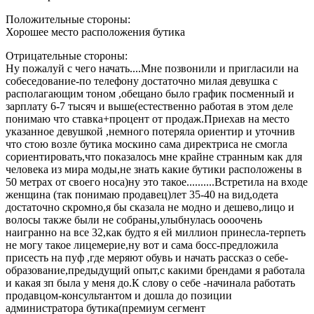
Положительные стороны:
Хорошее место расположения бутика
Отрицательные стороны:
Ну пожалуй с чего начать....Мне позвонили и пригласили на
собеседование-по телефону достаточно милая девушка с
располагающим тоном ,обещано было график посменный и
зарплату 6-7 тысяч и выше(естественно работая в этом деле
понимаю что ставка+процент от продаж.Приехав на место
указанное девушкой ,немного потеряла ориентир и уточнив
что стою возле бутика москино сама директриса не смогла
сориентировать,что показалось мне крайне странным как для
человека из мира моды,не знать какие бутики расположены в
50 метрах от своего носа)ну это такое..........Встретила на входе
женщина (так понимаю продавец)лет 35-40 на вид,одета
достаточно скромно,я бы сказала не модно и дешево,лицо и
волосы также были не собраны,улыбнулась оооочень
наигранно на все 32,как будто я ей миллион принесла-терпеть
не могу такое лицемерие,ну вот и сама босс-предложила
присесть на пуф ,где меряют обувь и начать рассказ о себе-
образование,предыдущий опыт,с какими брендами я работала
и какая зп была у меня до.К слову о себе -начинала работать
продавцом-консультантом и дошла до позиции
администратора бутика(премиум сегмент