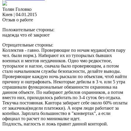
Толян Головко
Киев
|
04.01.2015
Отзыв о работе
Положительные стороны:
надежда что её закроют
Отрицательные стороны:
Коллектив - гавно. Проверяющие по ночам мудаки(хотя пару
чел. были норм.). Набирают их из тупорылых бывших
военных и ментов неудачников. Одно чмо редкостное,
тупорылое и наглое, сначала было проверяющим, а потом
стало начальником службы безопасности, делайте выводы.
Проверяющие каждую ночь рыскали по объектам, чтоб найти
причину и оштрафовать. Некоторые дебилы в 3 ч. или 5 утра
спрашивали функциональные обязанности охранника на
данном объекте. По набирают дебилов охранников, а потом
вместо них, приходилось работать по 3-4 суток без отдыха.
Текучка постоянная. Кантора забирает себе около 60% оплаты
от заказчика(видели платежки). А норм люди работают за
копейки. Зарплата большинство в "конвертах", а если
официал то расчет по минималке идет.
Подлость, наглость и ложь правит данной конторой.