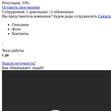
Репутация:
33%
Оставить свое мнение
Сотрудников:
1
довольных /
2
обиженных
Вы представитель компании? Будем рады сотрудничать
Связать
Описание
Фото
Контакты
,
Часы работы
с до
Нашли неточность?
Как обманывают людей!