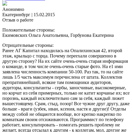
Анонимно
Екатеринбург
|
15.02.2015
Отзыв о работе
Положительные стороны:
Екимовских Ольга Анатольевна, Горбунова Екатерина
Отрицательные стороны:
Ранее АГ Капитал находилась на Опалихинская 42, второй
этаж, крыльцо с торца. Почему переехали совершенно в
другую сторону? На их сайте очень-очень старая информация
о команде, в том числе очень-очень старые фото. На е1 ими
заявлена численность компании 50-100. Раз так, то на сайте
лишь 1/5 часть максимум перечислена от штата. Коллектив
препративнейший, всякие там помощники аудиторов,
аудиторы, консультанты - сербы, заносчивые, высокомерные,
но корчат из себя примерных, только не катит корчанье их; все
порознь, каждый исключительно сам за себя, каждый лижет
вышестоящему. Срам, стыд, позор! Все чужие друг другу, даже
больше - враги (узбек, иван, ксения, настя и другие)! Отделы
между собой не общаются вообще, все крепко накрепко по
комнаткам своим отсиживаются. Программист по телефону
работает, консультировать - помогать решить проблему не
желает, всегда отсылал к другим - к коллегам, мол, другие же