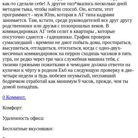
как-то сделали себе! А другие пиз*якались несколько дней
методом тыка, чтобы найти способ. Он, кстати, этот
программист - муж Юли, которая в АГ типа кадрами
занимается. Там, кстати, среди руководителей все друг другу
родственники или друзья с позопрошлых веков. В
коммандировках АГ тебя селит в квартиры , которые
посуточно сдаются - гадюшники. График проверок
сумасшедший - времени не дают побыть дома, простираться,
высушиться, отгладиться, отоспаться, когда с одно-двух-
месячных коммандировок на перрон сходишь часиков в пять
утра, не редко через три часа служебная машина тебя, с
твоими грязными пожитками в чемодане должна отвезти на
кулички к чёрту в родном Екб на следующую проверку в две-
четыре недели и будь любезен неумытый, неспавший
бодрячком отработай как минимум 9 часов, прежде, чем ты
домой попадёшь.
0 Коммент.
Комфорт:
Удаленность офиса:
Бесплатные вкусняшки: