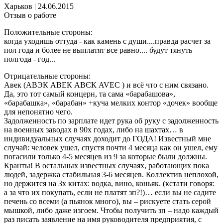
Харьков
|
24.06.2015
Отзыв о работе
Положительные стороны:
когда уходишь оттуда - как камень с души....правда расчет за
пол года и более не выплатят все равно.... будут тянуть
полгода - год...
Отрицательные стороны:
Авек (АВЭК АВЕК АВЄК AVEC ) и всё что с ним связано.
Да, это тот самый концерн, та сама «барабашова»,
«барабашка», «барабан» +куча мелких контор «дочек» вообще
для непонятно чего.
Задолженность по зарплате идет рука об руку с задолженность
на военных заводах в 90х годах, либо на шахтах… в
индивидуальных случаях доходит до ГОДА! Известный мне
случай: человек ушел, спустя почти 4 месяца как он ушел, ему
погасили только 4-5 месяцев из 9 за которые были должны.
Кранты! В остальных известных случаях, работающих пока
людей, задержка стабильная 3-6 месяцев. Коллектив неплохой,
но держится на 3х китах: водка, вино, коньяк. (кстати говоря:
а за что их покупать, если не платят зп?!)… если вы не садите
печень со всеми (а пьянок много), вы – рискуете стать серой
мышкой, либо даже изгоем. Чтобы получить зп – надо каждый
раз писать заявление на имя руководителя предприятия, с