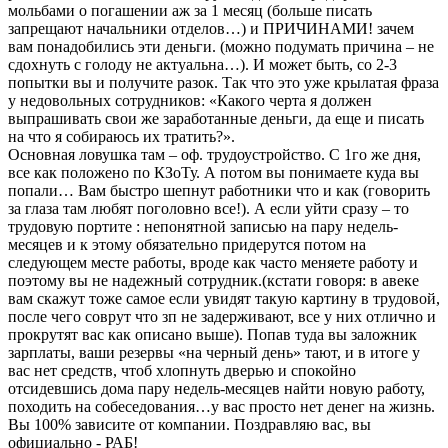
мольбами о погашении аж за 1 месяц (больше писать
запрещают начальники отделов…) и ПРИЧИНАМИ! зачем
вам понадобились эти деньги. (можно подумать причина – не
сдохнуть с голоду не актуальна…). И может быть, со 2-3
попытки вы и получите разок. Так что это уже крылатая фраза
у недовольных сотрудников: «Какого черта я должен
выпрашивать свои же заработанные деньги, да еще и писать
на что я собираюсь их тратить?».
Основная ловушка там – оф. трудоустройство. С 1го же дня,
все как положено по КЗоТу. А потом вы понимаете куда вы
попали… Вам быстро шепнут работники что и как (говорить
за глаза там любят поголовно все!). А если уйти сразу – то
трудовую портите : непонятной записью на пару недель-
месяцев и к этому обязательно придерутся потом на
следующем месте работы, вроде как часто меняете работу и
поэтому вы не надежный сотрудник.(кстати говоря: в авеке
вам скажут тоже самое если увидят такую картину в трудовой,
после чего соврут что зп не задерживают, все у них отлично и
прокрутят вас как описано выше). Попав туда вы заложник
зарплаты, ваши резервы «на черный день» тают, и в итоге у
вас нет средств, чтоб хлопнуть дверью и спокойно
отсидевшись дома пару недель-месяцев найти новую работу,
походить на собеседования…у вас просто нет денег на жизнь.
Вы 100% зависите от компании. Поздравляю вас, вы
официально - РАБ!