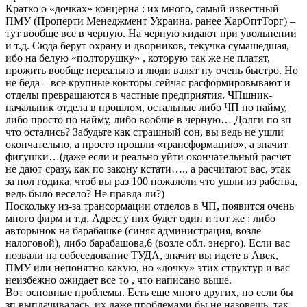
Кратко о «дочках» концерна : их много, самый известный
ПМУ (Проперти Менеджмент Украина. ранее ХарОптТорг) –
тут вообще все в черную. На черную кидают при увольнении
и т.д. Сюда берут охрану и дворников, текучка сумашедшая,
ибо на белую «полторушку» , которую так же не платят,
прожить вообще нереально и люди валят ну очень быстро. Но
не беда – все крупные конторы сейчас расформировывают и
отделы превращаются в частные предприятия. ЧПшник-
начальник отдела в прошлом, остальные либо ЧП по найму,
либо просто по найму, либо вообще в черную… Долги по зп
что остались? Забудьте как страшный сон, вы ведь не ушли
окончательно, а просто прошли «трансформацию», а значит
фигушки…(даже если и реально уйти окончательный расчет
не дают сразу, как по закону кстати…., а расчитают вас, этак
за пол годика, чтоб вы раз 100 пожалели что ушли из рабства,
ведь было весело? Не правда ли?)
Поскольку из-за трансормации отделов в ЧП, появится очень
много фирм и т.д. Адрес у них будет один и тот же : либо
авторынок на барабашке (синяя администрация, возле
налоговой), либо барабашова,6 (возле обл. энерго). Если вас
позвали на собеседование ТУДА, значит вы идете в Авек,
ПМУ или непонятно какую, но «дочку» этих структур и вас
неизбежно ожидает все то , что написано выше.
Вот основные проблемы. Есть еще много других, но если бы
зп выплачивалась, их даже проблемами бы не назовешь, так,